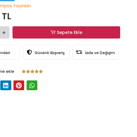
impos Yayınları
 TL
Sepete Ekle
önderi
Güvenli Alışveriş
İade ve Değişim
me ekle