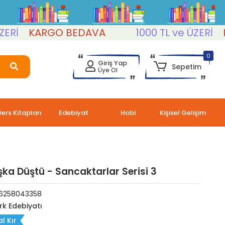
KARGO BEDAVA
1000 TL ve ÜZERİ
KARG
0
Giriş Yap
Sepetim
Üye Ol
Ders Kitapları
Edebiyat
Hobi
Kişisel Gelişim
ka Düştü - Sancaktarlar Serisi 3
6258043358
rk Edebiyatı
l Kır