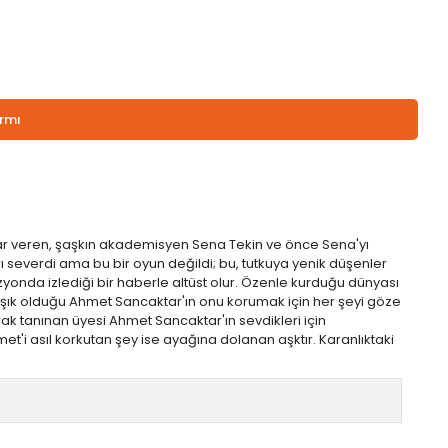
armı
rar veren, şaşkın akademisyen Sena Tekin ve önce Sena'yı
 severdi ama bu bir oyun değildi; bu, tutkuya yenik düşenler
izyonda izlediği bir haberle altüst olur. Özenle kurduğu dünyası
r âşık olduğu Ahmet Sancaktar'ın onu korumak için her şeyi göze
rak tanınan üyesi Ahmet Sancaktar'ın sevdikleri için
t'i asıl korkutan şey ise ayağına dolanan aşktır. Karanlıktaki