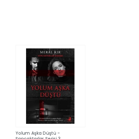
Sepete Ekle
Sepete Ek
Yolum Aşka Düştü -
Sancaktarlar Serisi 3