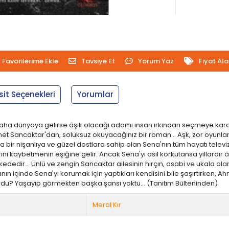
Favorilerime Ekle
Tavsiye Et
Yorum Yaz
Fiyat Al
sit Seçenekleri
Yorumlar
r daha dünyaya gelirse âşık olacağı adamı insan ırkından seçmeye ka
et Sancaktar'dan, soluksuz okuyacağınız bir roman… Aşk, zor oyunları
ika bir nişanlıya ve güzel dostlara sahip olan Sena'nın tüm hayatı telev
rını kaybetmenin eşiğine gelir. Ancak Sena'yı asıl korkutansa yıllardı
kededir… Ünlü ve zengin Sancaktar ailesinin hırçın, asabi ve ukala ola
çinde Sena'yı korumak için yaptıkları kendisini bile şaşırtırken, Ahme
du? Yaşayıp görmekten başka şansı yoktu… (Tanıtım Bülteninden)
Meral Kır