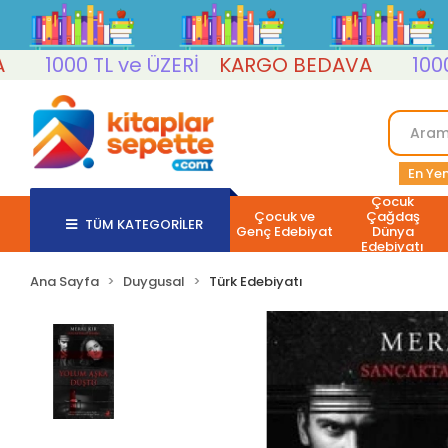
1000 TL ve ÜZERİ
KARGO BEDAVA
1000 TL 
En Yen
Çocuk
Çocuk ve
Çağdaş
TÜM KATEGORİLER
Genç Edebiyat
Dünya
Edebiyatı
Ana Sayfa
Duygusal
Türk Edebiyatı