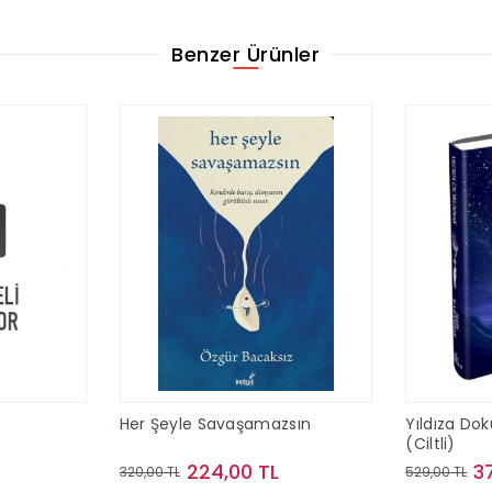
Benzer Ürünler
Her Şeyle Savaşamazsın
Yıldıza Do
(Ciltli)
224,00 TL
3
320,00 TL
529,00 TL