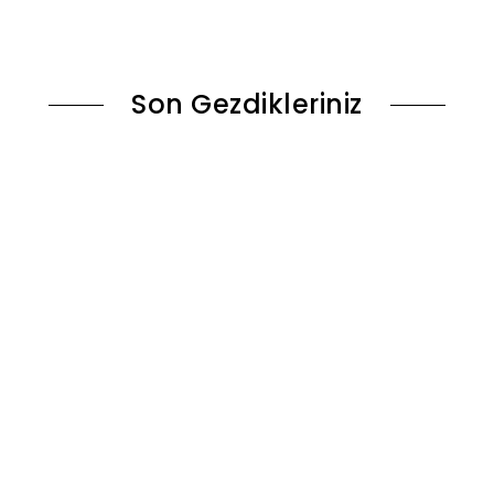
le
Sepete Ekle
Son Gezdikleriniz