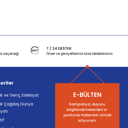
7 / 24 DESTEK
a seçeneği
Öneri ve şikayetlerinizi bize iletebilirsiniz.
oriler
E-BÜLTEN
k ve Genç Edebiyat
k Çağdaş Dünya
Kampanya, duyuru,
bilgilendirmelerden e-
yatı
posta ile haberdar olmak
tif
istiyorum.