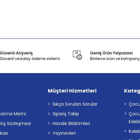
Güvenli Alışveriş
Geniş Ürün Yelpazesi
Güvenli ve kolay ödeme sistemi
Binlerce ürün ve kampany
Müşteri Hizmetleri
Kateg
a
Sıkça Sorulan Sorular
Çocu
latma Metni
Sipariş Takip
Çocu
Edebi
atış Sözleşmesi
Havale Bildirimleri
Kolek
ikası
Yayınevleri