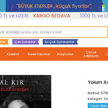
''BÜYÜK ESERLER , küçük fiyatlar''
ve ÜZERİ
KARGO BEDAVA
1000 TL ve ÜZERİ
iler
Çok Satanlar
En Çok Oylananlar
Çocuk
Kolektif
Süreli Yayınlar
Araştırma
Edebiyatı
Yolum Aş
Barkod:
978
Kategori:
Tü
Yazar:
Mera