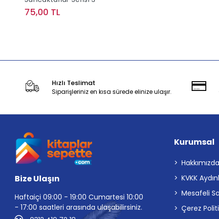
75,00 TL
Sepete Ekle
Hızlı Teslimat
Siparişleriniz en kısa sürede elinize ulaşır.
Kurumsal
Hakkımızd
Bize Ulaşın
KVKK Aydın
Mesafeli S
Haftaiçi 09:00 - 19:00 Cumartesi 10:00
- 17:00 saatleri arasında ulaşabilirsiniz.
Çerez Polit