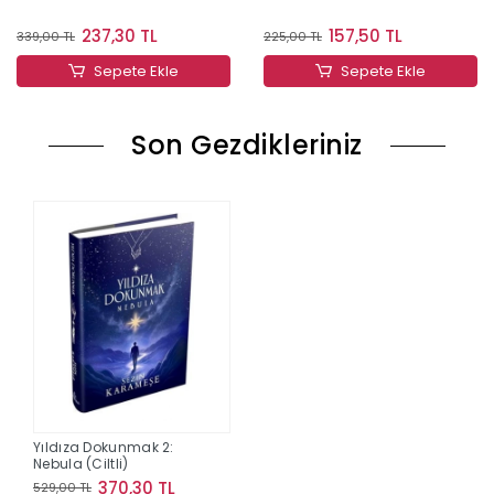
237,30 TL
157,50 TL
339,00 TL
225,00 TL
Sepete Ekle
Sepete Ekle
Son Gezdikleriniz
Yıldıza Dokunmak 2:
Nebula (Ciltli)
370,30 TL
529,00 TL