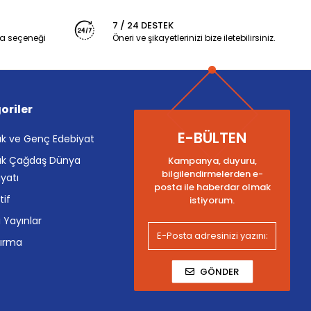
7 / 24 DESTEK
a seçeneği
Öneri ve şikayetlerinizi bize iletebilirsiniz.
oriler
E-BÜLTEN
k ve Genç Edebiyat
k Çağdaş Dünya
Kampanya, duyuru,
bilgilendirmelerden e-
yatı
posta ile haberdar olmak
tif
istiyorum.
i Yayınlar
tırma
GÖNDER