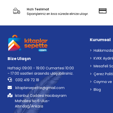
Hızlı Teslimat
Siparişleriniz en kısa sürede elinize ulaşır.
Kurumsal
Hakkımızd
Bize Ulaşın
KVKK Aydın
Mesafeli S
Haftaiçi 09:00 - 19:00 Cumartesi 10:00
- 17:00 saatleri arasında ulaşabilirsiniz.
Çerez Polit
0312 419 72 18
Cayma ve İp
kitaplarsepette@gmail.com
Blog
İstanbul Caddesi Hacıbayram
Mahallesi No:6 Ulus-
Altındağ/Ankara