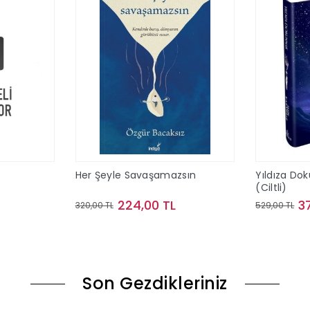
Her Şeyle Savaşamazsın
Yıldıza Do
(Ciltli)
224,00 TL
3
320,00 TL
529,00 TL
le
Sepete Ekle
Son Gezdikleriniz