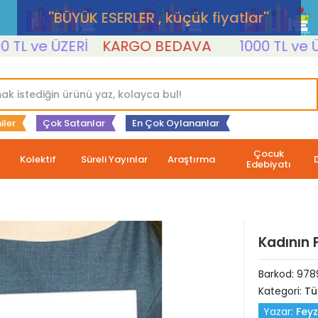
''BÜYÜK ESERLER , küçük fiyatlar''
L ve ÜZERİ
KARGO BEDAVA
1000 TL ve ÜZER
iler
Çok Satanlar
En Çok Oylananlar
Çocuk
Kolektif
Süreli Yayınlar
Araştırma
Edebiyatı
Kadının 
Barkod:
978
Kategori:
Tü
Yazar:
Feyz