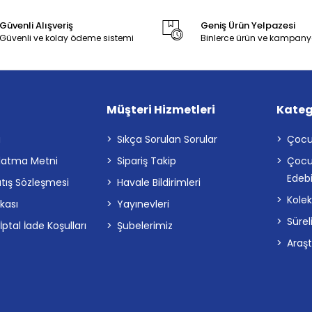
Güvenli Alışveriş
Geniş Ürün Yelpazesi
Güvenli ve kolay ödeme sistemi
Binlerce ürün ve kampany
Müşteri Hizmetleri
Kateg
a
Sıkça Sorulan Sorular
Çocu
latma Metni
Sipariş Takip
Çocu
Edebi
atış Sözleşmesi
Havale Bildirimleri
Kolek
ikası
Yayınevleri
Sürel
tal İade Koşulları
Şubelerimiz
Araş