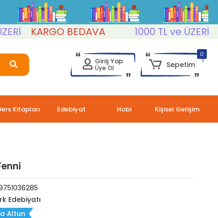
İ
KARGO BEDAVA
1000 TL ve ÜZERİ
KA
0
Giriş Yap
Sepetim
Üye Ol
Ders Kitapları
Edebiyat
Hobi
Kişisel Gelişim
Fenni
9751036285
rk Edebiyatı
a Altun