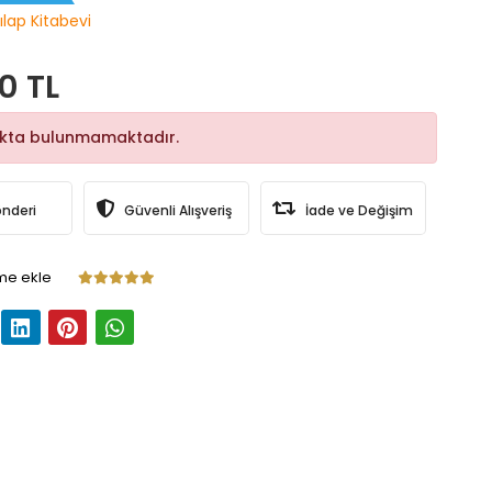
ılap Kitabevi
0 TL
okta bulunmamaktadır.
önderi
Güvenli Alışveriş
İade ve Değişim
me ekle