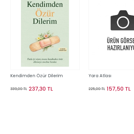
Kendimden Özür Dilerim
Yara Atlası
237,30 TL
157,50 TL
339,00 TL
225,00 TL
Sepete Ekle
Sepete Ek