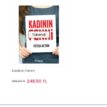
Tükendi
Kadının Fenni
248,50 TL
355,00 TL
Stokta Yok