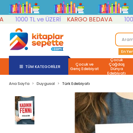
1000 TL ve ÜZERİ
KARGO BEDAVA
1000 T
En Yen
Çocuk
Çocuk ve
Çağdaş
TÜM KATEGORİLER
Genç Edebiyat
Dünya
Edebiyatı
Ana Sayfa
Duygusal
Türk Edebiyatı