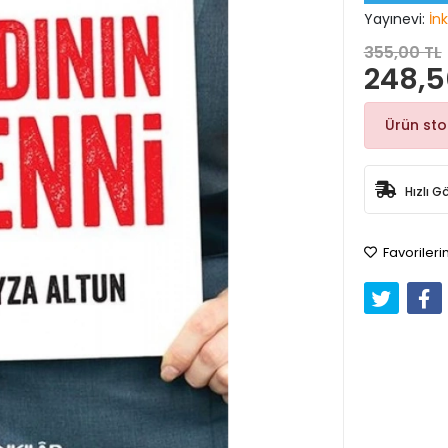
Yayınevi:
İnk
355,00 TL
248,5
Ürün st
Hızlı G
Favorileri