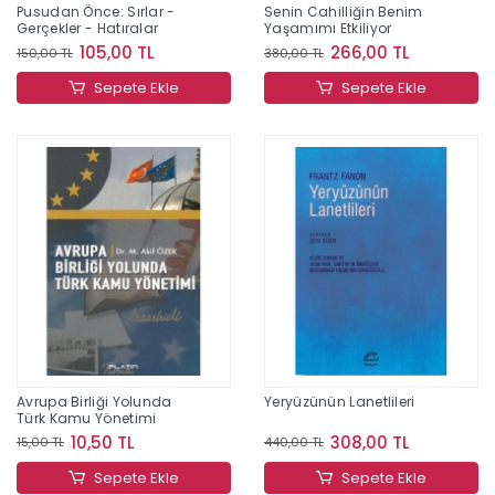
Pusudan Önce: Sırlar -
Senin Cahilliğin Benim
Gerçekler - Hatıralar
Yaşamımı Etkiliyor
105,00 TL
266,00 TL
150,00 TL
380,00 TL
Sepete Ekle
Sepete Ekle
Avrupa Birliği Yolunda
Yeryüzünün Lanetlileri
Türk Kamu Yönetimi
10,50 TL
308,00 TL
15,00 TL
440,00 TL
Sepete Ekle
Sepete Ekle