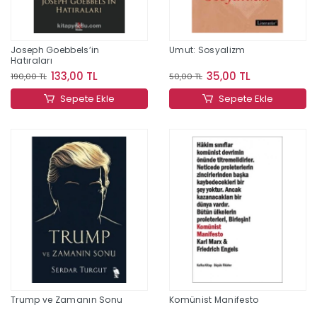
Joseph Goebbels’in
Umut: Sosyalizm
Hatıraları
133,00 TL
35,00 TL
190,00 TL
50,00 TL
Sepete Ekle
Sepete Ekle
Trump ve Zamanın Sonu
Komünist Manifesto