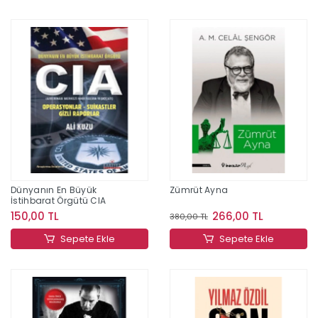
Dünyanın En Büyük
Zümrüt Ayna
İstihbarat Örgütü CIA
150,00 TL
266,00 TL
380,00 TL
Sepete Ekle
Sepete Ekle