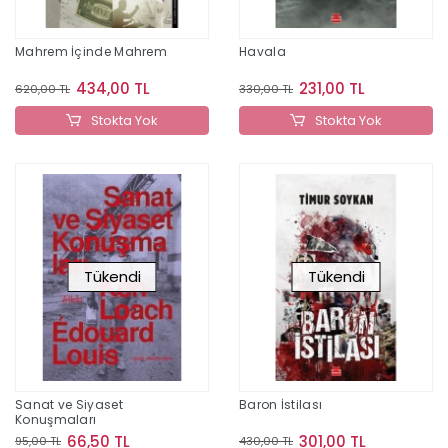
Mahrem İçinde Mahrem
Havala
434,00 TL
231,00 TL
620,00 TL
330,00 TL
Stokta Yok
Stokta Yok
Tükendi
Tükendi
Sanat ve Siyaset
Baron İstilası
Konuşmaları
66,50 TL
301,00 TL
95,00 TL
430,00 TL