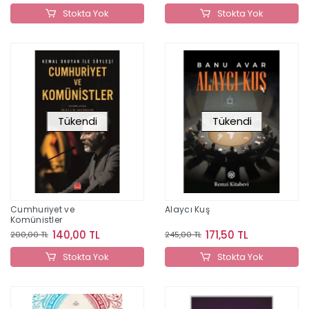
Stokta Yok
Stokta Yok
Tükendi
Tükendi
Cumhuriyet ve
Alaycı Kuş
Komünistler
140,00 TL
171,50 TL
200,00 TL
245,00 TL
Stokta Yok
Stokta Yok