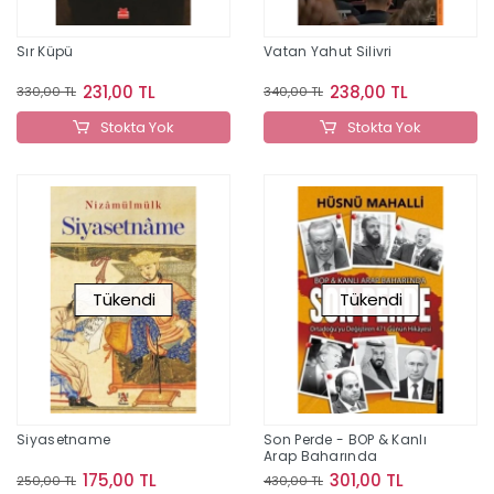
Sır Küpü
Vatan Yahut Silivri
231,00 TL
238,00 TL
330,00 TL
340,00 TL
Stokta Yok
Stokta Yok
Tükendi
Tükendi
Siyasetname
Son Perde - BOP & Kanlı
Arap Baharında
175,00 TL
301,00 TL
250,00 TL
430,00 TL