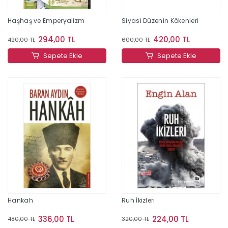
Haşhaş ve Emperyalizm
Siyasi Düzenin Kökenleri
294,00 TL
420,00 TL
420,00 TL
600,00 TL
Sepete Ekle
Sepete Ekle
Hankah
Ruh İkizleri
336,00 TL
224,00 TL
480,00 TL
320,00 TL