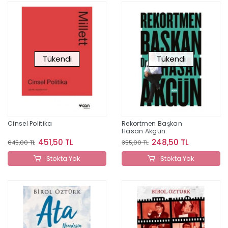
Tükendi
Tükendi
Cinsel Politika
Rekortmen Başkan
Hasan Akgün
451,50 TL
248,50 TL
645,00 TL
355,00 TL
Stokta Yok
Stokta Yok