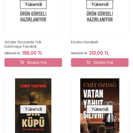
Tükendi
Tükendi
Gözler Gazzede Yok
Kadro Hareketi
Edilmeye Tanıklık
196,00 TL
210,00 TL
280,00 TL
300,00 TL
Stokta Yok
Stokta Yok
Tükendi
Tükendi