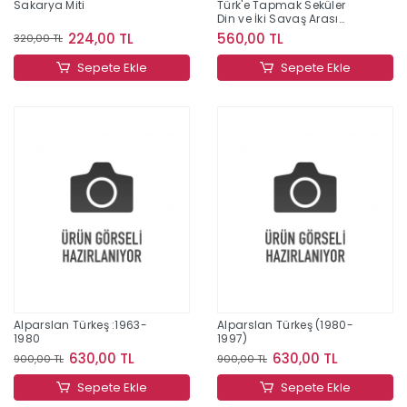
Sakarya Miti
Türk'e Tapmak Seküler
Din ve İki Savaş Arası
Kemalizm
224,00 TL
560,00 TL
320,00 TL
Sepete Ekle
Sepete Ekle
Alparslan Türkeş :1963-
Alparslan Türkeş (1980-
1980
1997)
630,00 TL
630,00 TL
900,00 TL
900,00 TL
Sepete Ekle
Sepete Ekle