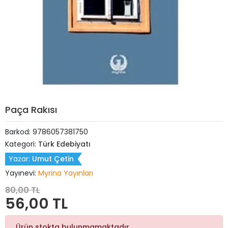
Paça Rakısı
Barkod:
9786057381750
Kategori:
Türk Edebiyatı
Yazar:
Umut Çetin
Yayınevi:
Myrina Yayınları
80,00 TL
56,00 TL
Ürün stokta bulunmamaktadır.