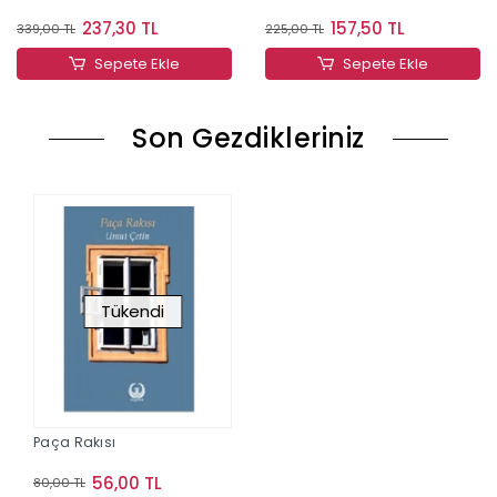
237,30 TL
157,50 TL
339,00 TL
225,00 TL
Sepete Ekle
Sepete Ekle
Son Gezdikleriniz
Tükendi
Paça Rakısı
56,00 TL
80,00 TL