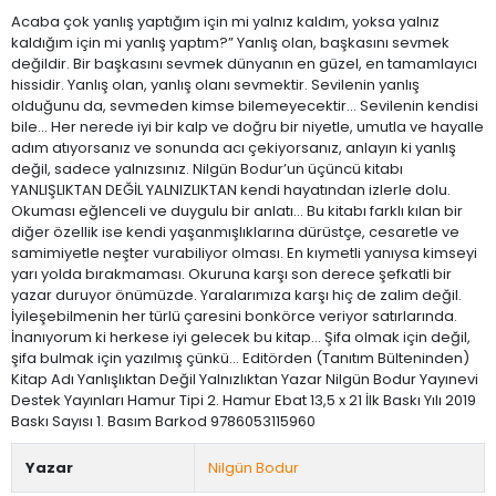
Acaba çok yanlış yaptığım için mi yalnız kaldım, yoksa yalnız
kaldığım için mi yanlış yaptım?” Yanlış olan, başkasını sevmek
değildir. Bir başkasını sevmek dünyanın en güzel, en tamamlayıcı
hissidir. Yanlış olan, yanlış olanı sevmektir. Sevilenin yanlış
olduğunu da, sevmeden kimse bilemeyecektir... Sevilenin kendisi
bile... Her nerede iyi bir kalp ve doğru bir niyetle, umutla ve hayalle
adım atıyorsanız ve sonunda acı çekiyorsanız, anlayın ki yanlış
değil, sadece yalnızsınız. Nilgün Bodur’un üçüncü kitabı
YANLIŞLIKTAN DEĞİL YALNIZLIKTAN kendi hayatından izlerle dolu.
Okuması eğlenceli ve duygulu bir anlatı... Bu kitabı farklı kılan bir
diğer özellik ise kendi yaşanmışlıklarına dürüstçe, cesaretle ve
samimiyetle neşter vurabiliyor olması. En kıymetli yanıysa kimseyi
yarı yolda bırakmaması. Okuruna karşı son derece şefkatli bir
yazar duruyor önümüzde. Yaralarımıza karşı hiç de zalim değil.
İyileşebilmenin her türlü çaresini bonkörce veriyor satırlarında.
İnanıyorum ki herkese iyi gelecek bu kitap... Şifa olmak için değil,
şifa bulmak için yazılmış çünkü... Editörden (Tanıtım Bülteninden)
Kitap Adı Yanlışlıktan Değil Yalnızlıktan Yazar Nilgün Bodur Yayınevi
Destek Yayınları Hamur Tipi 2. Hamur Ebat 13,5 x 21 İlk Baskı Yılı 2019
Baskı Sayısı 1. Basım Barkod 9786053115960
Yazar
Nilgün Bodur