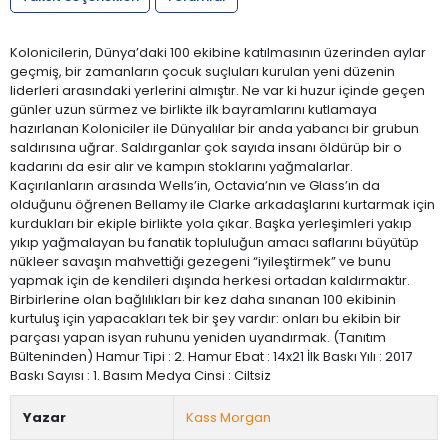
Kolonicilerin, Dünya’daki 100 ekibine katılmasının üzerinden aylar
geçmiş, bir zamanların çocuk suçluları kurulan yeni düzenin
liderleri arasındaki yerlerini almıştır. Ne var ki huzur içinde geçen
günler uzun sürmez ve birlikte ilk bayramlarını kutlamaya
hazırlanan Koloniciler ile Dünyalılar bir anda yabancı bir grubun
saldırısına uğrar. Saldırganlar çok sayıda insanı öldürüp bir o
kadarını da esir alır ve kampın stoklarını yağmalarlar.
Kaçırılanların arasında Wells’in, Octavia’nın ve Glass’ın da
olduğunu öğrenen Bellamy ile Clarke arkadaşlarını kurtarmak için
kurdukları bir ekiple birlikte yola çıkar. Başka yerleşimleri yakıp
yıkıp yağmalayan bu fanatik topluluğun amacı saflarını büyütüp
nükleer savaşın mahvettiği gezegeni “iyileştirmek” ve bunu
yapmak için de kendileri dışında herkesi ortadan kaldırmaktır.
Birbirlerine olan bağlılıkları bir kez daha sınanan 100 ekibinin
kurtuluş için yapacakları tek bir şey vardır: onları bu ekibin bir
parçası yapan isyan ruhunu yeniden uyandırmak. (Tanıtım
Bülteninden) Hamur Tipi : 2. Hamur Ebat : 14x21 İlk Baskı Yılı : 2017
Baskı Sayısı : 1. Basım Medya Cinsi : Ciltsiz
Yazar
Kass Morgan