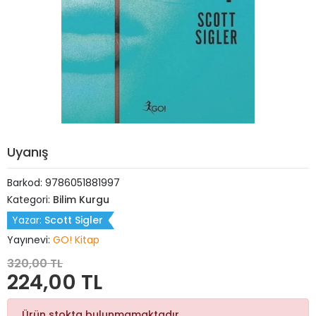
Uyanış
Barkod:
9786051881997
Kategori:
Bilim Kurgu
Yazar:
Scott Sigler
Yayınevi:
GO! Kitap
320,00 TL
224,00 TL
Ürün stokta bulunmamaktadır.