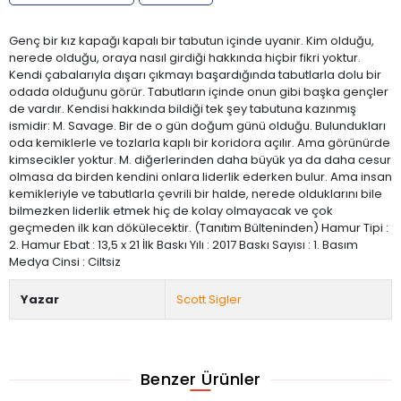
Genç bir kız kapağı kapalı bir tabutun içinde uyanır. Kim olduğu,
nerede olduğu, oraya nasıl girdiği hakkında hiçbir fikri yoktur.
Kendi çabalarıyla dışarı çıkmayı başardığında tabutlarla dolu bir
odada olduğunu görür. Tabutların içinde onun gibi başka gençler
de vardır. Kendisi hakkında bildiği tek şey tabutuna kazınmış
ismidir: M. Savage. Bir de o gün doğum günü olduğu. Bulundukları
oda kemiklerle ve tozlarla kaplı bir koridora açılır. Ama görünürde
kimsecikler yoktur. M. diğerlerinden daha büyük ya da daha cesur
olmasa da birden kendini onlara liderlik ederken bulur. Ama insan
kemikleriyle ve tabutlarla çevrili bir halde, nerede olduklarını bile
bilmezken liderlik etmek hiç de kolay olmayacak ve çok
geçmeden ilk kan dökülecektir. (Tanıtım Bülteninden) Hamur Tipi :
2. Hamur Ebat : 13,5 x 21 İlk Baskı Yılı : 2017 Baskı Sayısı : 1. Basım
Medya Cinsi : Ciltsiz
Yazar
Scott Sigler
Benzer Ürünler