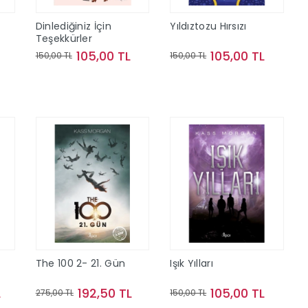
Dinlediğiniz İçin
Yıldıztozu Hırsızı
Teşekkürler
105,00 TL
105,00 TL
150,00 TL
150,00 TL
Sepete Ekle
Sepete Ekle
The 100 2- 21. Gün
Işık Yılları
L
192,50 TL
105,00 TL
275,00 TL
150,00 TL