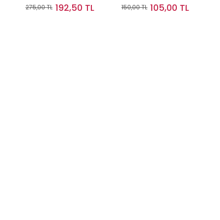
Ölmüş Olacağım
192,50 TL
105,00 TL
275,00 TL
150,00 TL
Stokta Yok
Stokta Yok