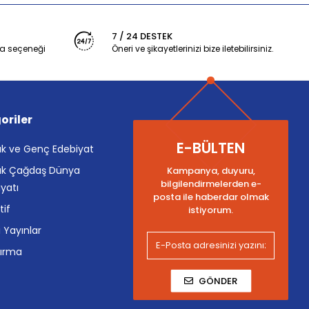
7 / 24 DESTEK
a seçeneği
Öneri ve şikayetlerinizi bize iletebilirsiniz.
oriler
E-BÜLTEN
k ve Genç Edebiyat
k Çağdaş Dünya
Kampanya, duyuru,
bilgilendirmelerden e-
yatı
posta ile haberdar olmak
tif
istiyorum.
i Yayınlar
tırma
GÖNDER