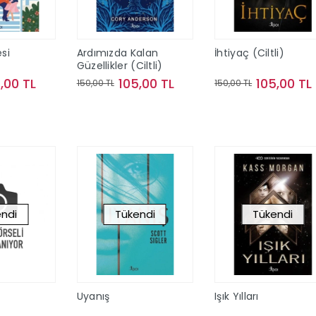
si
Ardımızda Kalan
İhtiyaç (Ciltli)
Güzellikler (Ciltli)
,00 TL
105,00 TL
105,00 TL
150,00 TL
150,00 TL
kta Yok
Stokta Yok
Stokta Yok
ndi
Tükendi
Tükendi
Uyanış
Işık Yılları