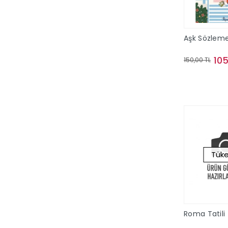
Yayıncılık
Apoetmi Yayınları
Apotemi Yayınları
Aşk Sözleme
April Yayıncılık
105
150,00 TL
Ariadne
Arı Yayıncılık
Sto
Arıtan Yayınevi
Arkadaş Çocuk Yayınları
Arkadaş Yayınları
Arkadya Yayınları
Tüke
Armada Yayınevi
Art Puzzle
Artemis Yayınları
Artline
Roma Tatili
Arunas Yayıncılık