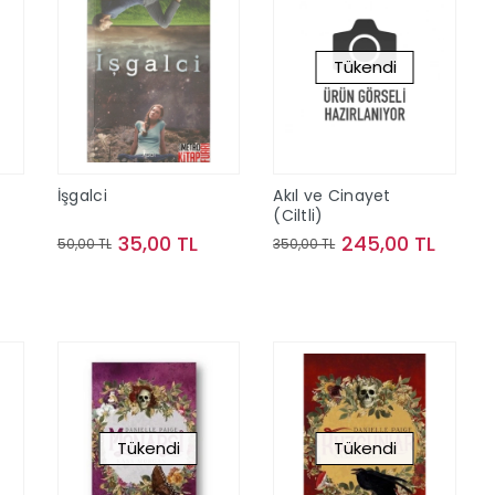
Tükendi
İşgalci
Akıl ve Cinayet
(Ciltli)
35,00 TL
245,00 TL
50,00 TL
350,00 TL
Sepete Ekle
Stokta Yok
Tükendi
Tükendi