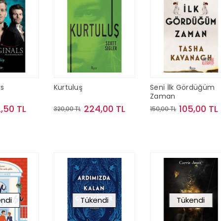
ls
Kurtuluş
Seni İlk Gördüğüm
Zaman
2,50 TL
224,00 TL
105,00 TL
320,00 TL
150,00 TL
te Ekle
Sepete Ekle
Sepete Ekle
ndi
Tükendi
Tükendi