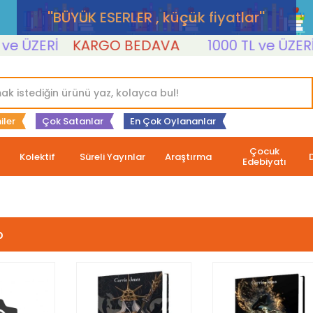
''BÜYÜK ESERLER , küçük fiyatlar''
Rİ
KARGO BEDAVA
1000 TL ve ÜZERİ
KAR
iler
Çok Satanlar
En Çok Oylananlar
Çocuk
Kolektif
Süreli Yayınlar
Araştırma
Edebiyatı
p