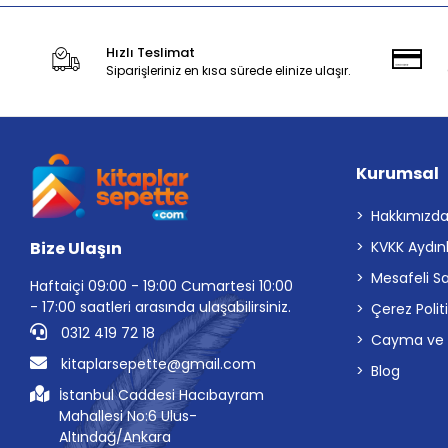
Barış Kitap
Hızlı Teslimat
Barış Yayınları
Siparişleriniz en kısa sürede elinize ulaşır.
Barometre
Başka Defter
Bcover Art - Kitap Kılıfı
Kurumsal
Bee Publishing
Hakkımızd
Bencekitap
Bize Ulaşın
KVKK Aydın
Benim Hocam Yayıncılık
Mesafeli S
Berat Elektronik
Haftaiçi 09:00 - 19:00 Cumartesi 10:00
- 17:00 saatleri arasında ulaşabilirsiniz.
Çerez Polit
Berkay Yayıncılık
0312 419 72 18
Cayma ve İp
Bes yayınları
kitaplarsepette@gmail.com
Blog
Beste Yayınları
İstanbul Caddesi Hacıbayram
Beta Byou
Mahallesi No:6 Ulus-
Altındağ/Ankara
Beta Kids