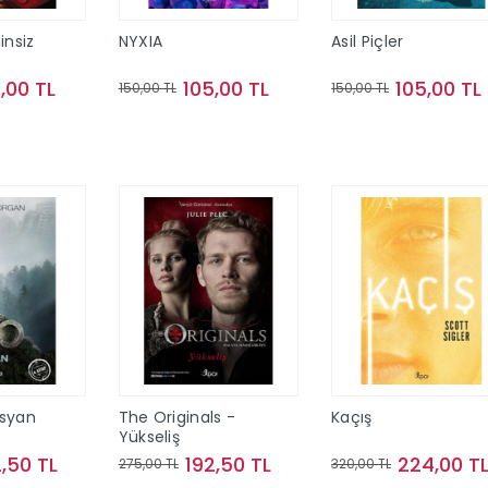
insiz
NYXIA
Asil Piçler
,00 TL
105,00 TL
105,00 TL
150,00 TL
150,00 TL
te Ekle
Sepete Ekle
Sepete Ekle
İsyan
The Originals -
Kaçış
Yükseliş
2,50 TL
192,50 TL
224,00 T
275,00 TL
320,00 TL