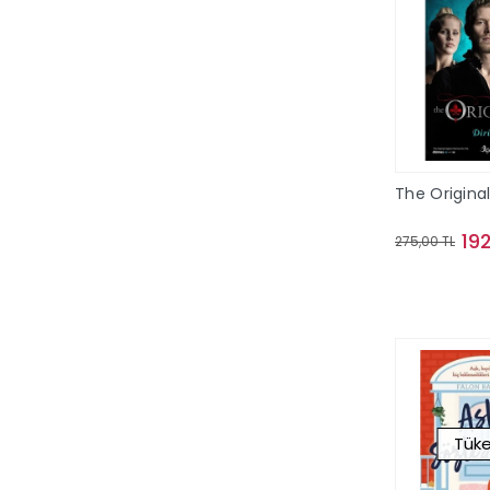
Altın Karma Yayınları
Altın Kitaplar
Altın Kitaplar - Bayilik
Altın Kitaplar - Boyama ve Çocuk
Kitapları
Altın Kitaplar - Çocuk Kitapları
The Origina
Altın Kitaplar - Özel Yayınlar
Altın Kitaplar - Sözlükler
19
275,00 TL
Altınordu Yayınları
Sepe
Anatolian Puzzle
Angora Kitapları
Anı Yayıncılık
Ankara Yayınevi
Tüke
Anonim Yayıncılık
Antrenmanlarla Matematik