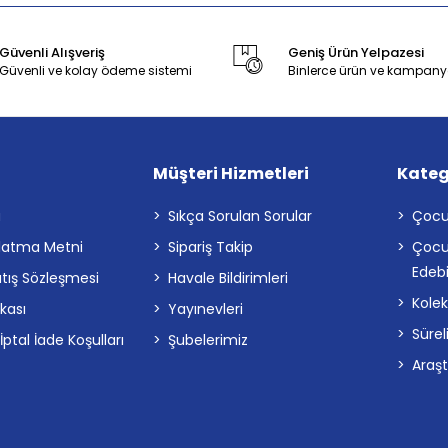
Güvenli Alışveriş
Geniş Ürün Yelpazesi
Güvenli ve kolay ödeme sistemi
Binlerce ürün ve kampany
Müşteri Hizmetleri
Kateg
a
Sıkça Sorulan Sorular
Çocu
latma Metni
Sipariş Takip
Çocu
Edebi
atış Sözleşmesi
Havale Bildirimleri
Kolek
ikası
Yayınevleri
Sürel
tal İade Koşulları
Şubelerimiz
Araş