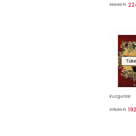
22
320,00 TL
ASERTO KART
Sto
Asi Kitap
Asist Grup
Ata Yayınları
Athica Yayınları
Aura Kitapları
Tüke
Av Yayınları
Aydın Yayınları
Ayfa Basın Yayın
Ayrıntı Yayınları
Kuzgunlar
Az Kitap
19
275,00 TL
Babıali Kültür Yayıncılığı
Sto
Baloonkids Yayınevi
Bam Hediyelik