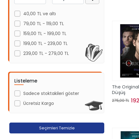
Kathleen Glasgow & Liz Lawson
Sepe
Akademi Denizi Yayınları
40,00 TL ve altı
Carrie Jones
Akaşa Yayınları
79,00 TL - 119,00 TL
Cory Anderson
Akçağ Yayınları
159,00 TL - 199,00 TL
Falon Ballard
Akil Yayınevi
199,00 TL - 239,00 TL
Tirzah Price
Akıl Çelen Kitaplar
239,00 TL - 279,00 TL
Akılçelen kitapları
Aktif Öğrenme Yayınları
Alabanda Yayınları
Listeleme
The Original
Alem Yayınları
Düşüş
Sadece stoktakileri göster
Alfa Yayınları
19
275,00 TL
Ücretsiz Kargo
Algola Medya Yayınları
Sepe
Alter Yayıncılık
Altın Çocuk
Seçimleri Temizle
Altın Karma Komisyon