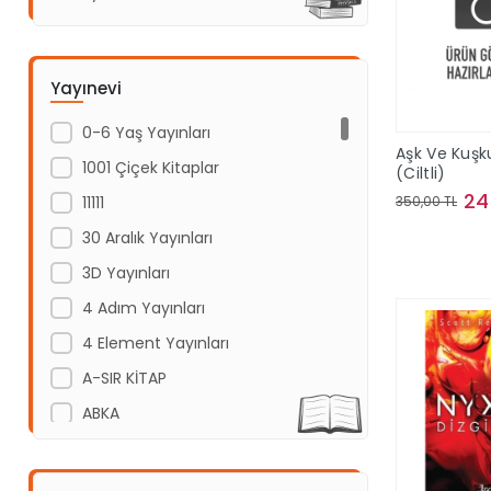
Yayınevi
0-6 Yaş Yayınları
Aşk Ve Kuşk
1001 Çiçek Kitaplar
(Ciltli)
24
11111
350,00 TL
30 Aralık Yayınları
Sepe
3D Yayınları
4 Adım Yayınları
4 Element Yayınları
A-SIR KİTAP
ABKA
Abm Yayınevi
Acayip Kitaplar