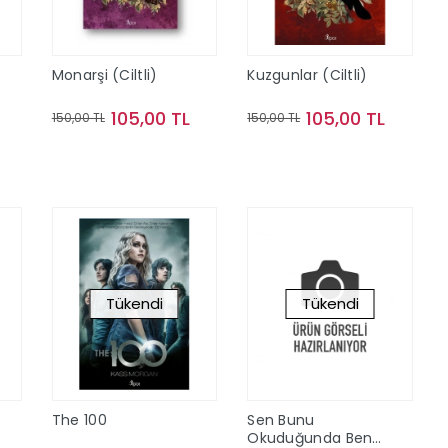
Monarşi (Ciltli)
Kuzgunlar (Ciltli)
105,00 TL
105,00 TL
150,00 TL
150,00 TL
Stokta Yok
Stokta Yok
Tükendi
Tükendi
The 100
Sen Bunu
Okuduğunda Ben