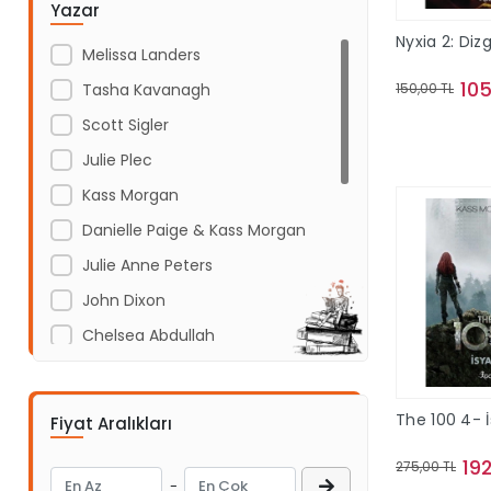
Yazar
Acil Yayınları
Nyxia 2: Dizg
Melissa Landers
Açı Yayınları
105
Tasha Kavanagh
150,00 TL
ADAKÜLTÜR
Scott Sigler
Adam Yayınları
Sepe
Julie Plec
Adeda Yayınları
Kass Morgan
Aden Yayıncılık
Danielle Paige & Kass Morgan
Aganta Yayınları
Julie Anne Peters
Agapi Yayınları
John Dixon
Aihao
Chelsea Abdullah
Aile Yayınları
Sarah Adams
Akabe ahediyelik
Julia Whelan
AKABE HEDİYELİK
The 100 4- 
Fiyat Aralıkları
Andrew Shvarts
Akademi Çocuk
19
275,00 TL
Scott Reintgen
Akademi Çocuk - Funny Mat
-