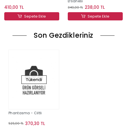
Efsanesi
410,00 TL
238,00 TL
340,00 TL
Sepete Ekle
Sepete Ekle
Son Gezdikleriniz
Tükendi
Phantasma - Ciltli
370,30 TL
529,00 TL