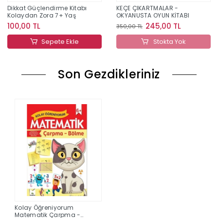
Dikkat Güçlendirme Kitabı
KEÇE ÇIKARTMALAR -
Kolaydan Zora 7+ Yaş
OKYANUSTA OYUN KİTABI
100,00 TL
245,00 TL
350,00 TL
Sepete Ekle
Stokta Yok
Son Gezdikleriniz
Kolay Öğreniyorum
Matematik Çarpma -