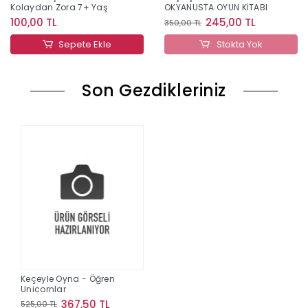
Kolaydan Zora 7+ Yaş
OKYANUSTA OYUN KİTABI
100,00 TL
245,00 TL
350,00 TL
Sepete Ekle
Stokta Yok
Son Gezdikleriniz
Keçeyle Oyna - Öğren
Unicornlar
367,50 TL
525,00 TL