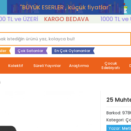
''BÜYÜK ESERLER , küçük fiyatlar''
L ve ÜZERİ
KARGO BEDAVA
1000 TL ve ÜZER
iler
Çok Satanlar
En Çok Oylananlar
Çocuk
Kolektif
Süreli Yayınlar
Araştırma
Edebiyatı
i
25 Muhte
Barkod:
978
Kategori:
Ço
Yazar:
Met