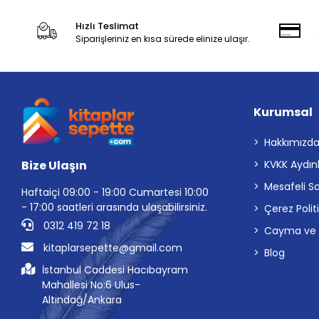
Hızlı Teslimat
Siparişleriniz en kısa sürede elinize ulaşır.
Kurumsal
Hakkımızd
Bize Ulaşın
KVKK Aydın
Mesafeli S
Haftaiçi 09:00 - 19:00 Cumartesi 10:00
- 17:00 saatleri arasında ulaşabilirsiniz.
Çerez Polit
0312 419 72 18
Cayma ve İp
kitaplarsepette@gmail.com
Blog
İstanbul Caddesi Hacıbayram
Mahallesi No:6 Ulus-
Altındağ/Ankara