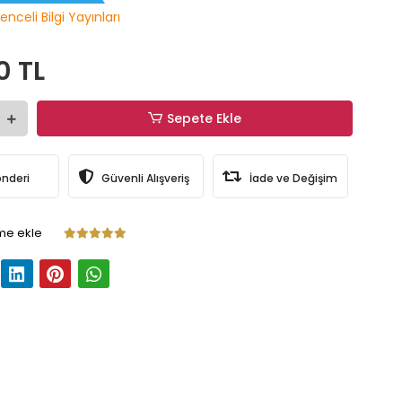
enceli Bilgi Yayınları
0 TL
Sepete Ekle
önderi
Güvenli Alışveriş
İade ve Değişim
me ekle