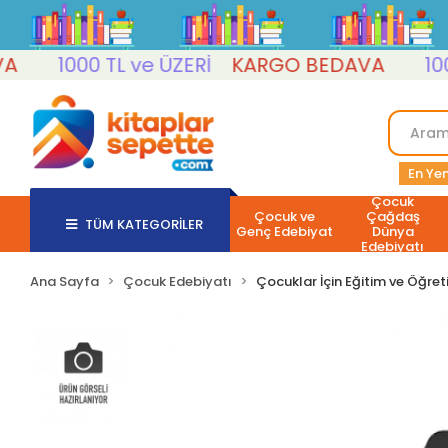
1000 TL ve ÜZERİ
KARGO BEDAVA
1000 T
En Yen
Çocuk
Çocuk ve
Çağdaş
TÜM KATEGORİLER
Genç Edebiyat
Dünya
Edebiyatı
Ana Sayfa
Çocuk Edebiyatı
Çocuklar İçin Eğitim ve Öğret