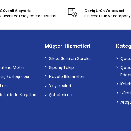
Güvenli Alışveriş
Geniş Ürün Yelpazesi
Güvenli ve kolay ödeme sistemi
Binlerce ürün ve kampany
Müşteri Hizmetleri
Kateg
a
Sıkça Sorulan Sorular
Çocu
latma Metni
Sipariş Takip
Çocu
Edebi
atış Sözleşmesi
Havale Bildirimleri
Kolek
ikası
Yayınevleri
Sürel
tal İade Koşulları
Şubelerimiz
Araş