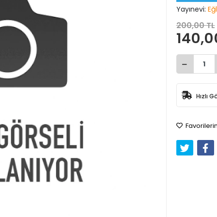
Yayınevi:
Eğl
200,00 TL
140,0
Hızlı G
Favorileri