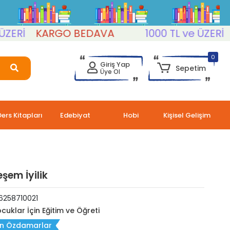
İ
KARGO BEDAVA
1000 TL ve ÜZERİ
KA
0
Giriş Yap
Sepetim
Üye Ol
Ders Kitapları
Edebiyat
Hobi
Kişisel Gelişim
şem İyilik
6258710021
cuklar İçin Eğitim ve Öğreti
in Özdamarlar