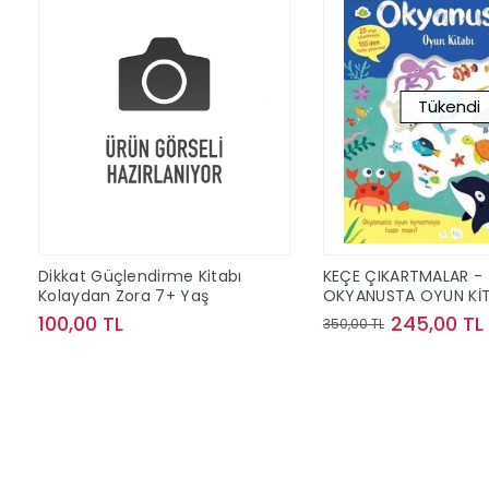
Tükendi
Dikkat Güçlendirme Kitabı
KEÇE ÇIKARTMALAR -
Kolaydan Zora 7+ Yaş
OKYANUSTA OYUN KİT
100,00 TL
245,00 TL
350,00 TL
Sepete Ekle
Stokta Y