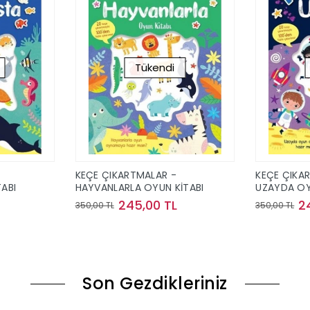
Tükendi
KEÇE ÇIKARTMALAR -
KEÇE ÇIKA
ABI
HAYVANLARLA OYUN KİTABI
UZAYDA OY
245,00 TL
2
350,00 TL
350,00 TL
ok
Stokta Yok
Son Gezdikleriniz