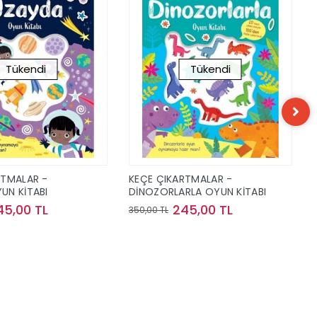
Tükendi
Tükendi
RTMALAR -
KEÇE ÇIKARTMALAR -
UN KİTABI
DİNOZORLARLA OYUN KİTABI
45,00 TL
245,00 TL
350,00 TL
Stokta Yok
Stokta Yok