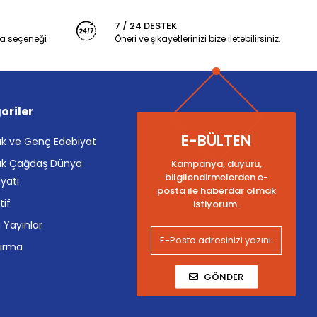
7 / 24 DESTEK
a seçeneği
Öneri ve şikayetlerinizi bize iletebilirsiniz.
oriler
E-BÜLTEN
k ve Genç Edebiyat
k Çağdaş Dünya
Kampanya, duyuru,
bilgilendirmelerden e-
yatı
posta ile haberdar olmak
tif
istiyorum.
i Yayınlar
tırma
GÖNDER