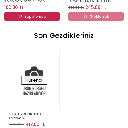
Kolaydan Zora 7+ Yaş
OKYANUSTA OYUN KİTABI
100,00 TL
245,00 TL
350,00 TL
Sepete Ekle
Stokta Yok
Son Gezdikleriniz
Tükendi
Zikzak Yol Kitabım –
Kamyon
413,00 TL
590,00 TL