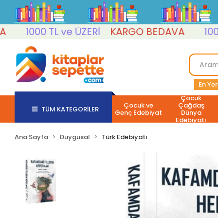
1000 TL ve ÜZERİ
KARGO BEDAVA
1000 TL
En Yen
Çocuk
Çocuk ve
Çağdaş
TÜM KATEGORİLER
Genç Edebiyat
Dünya
Edebiyatı
Ana Sayfa
Duygusal
Türk Edebiyatı