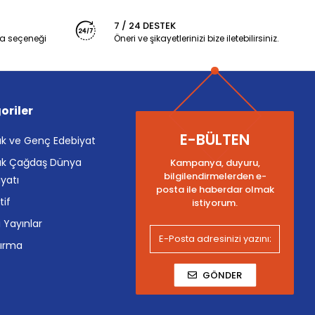
7 / 24 DESTEK
a seçeneği
Öneri ve şikayetlerinizi bize iletebilirsiniz.
oriler
E-BÜLTEN
k ve Genç Edebiyat
k Çağdaş Dünya
Kampanya, duyuru,
bilgilendirmelerden e-
yatı
posta ile haberdar olmak
tif
istiyorum.
i Yayınlar
tırma
GÖNDER