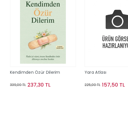
Kendimden Özür Dilerim
Yara Atlası
237,30 TL
157,50 TL
339,00 TL
225,00 TL
Sepete Ekle
Sepete Ek