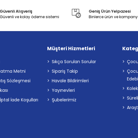
Güvenli Alışveriş
Geniş Ürün Yelpazesi
Güvenli ve kolay ödeme sistemi
Binlerce ürün ve kampany
Müşteri Hizmetleri
Kateg
a
Sıkça Sorulan Sorular
Çocu
latma Metni
Sipariş Takip
Çocu
Edebi
atış Sözleşmesi
Havale Bildirimleri
Kolek
ikası
Yayınevleri
Sürel
tal İade Koşulları
Şubelerimiz
Araş