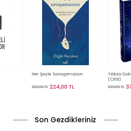
Her Şeyle Savaşamazsın
Yıldıza Do
(Ciltli)
224,00 TL
3
320,00 TL
529,00 TL
le
Sepete Ekle
Son Gezdikleriniz