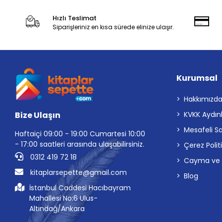
Hızlı Teslimat
Siparişleriniz en kısa sürede elinize ulaşır.
Kurumsal
Hakkımızd
Bize Ulaşın
KVKK Aydın
Mesafeli S
Haftaiçi 09:00 - 19:00 Cumartesi 10:00
- 17:00 saatleri arasında ulaşabilirsiniz.
Çerez Polit
0312 419 72 18
Cayma ve İp
kitaplarsepette@gmail.com
Blog
İstanbul Caddesi Hacıbayram
Mahallesi No:6 Ulus-
Altındağ/Ankara