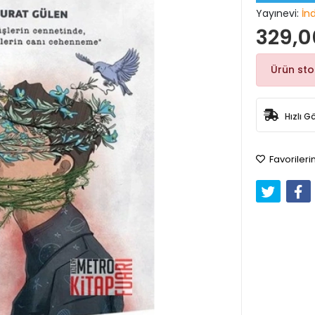
Yayınevi:
İn
329,0
Ürün st
Hızlı G
Favorileri