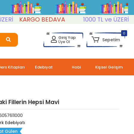
KARGO BEDAVA
1000 TL ve ÜZERİ
KAR
0
Giriş Yap
Sepetim
Üye Ol
Ders Kitapları
Edebiyat
Hobi
Kişisel Gelişim
i Fillerin Hepsi Mavi
6057611000
rk Edebiyatı
at Gülen