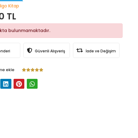
digo Kitap
0 TL
okta bulunmamaktadır.
önderi
Güvenli Alışveriş
İade ve Değişim
me ekle