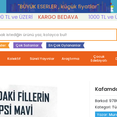
''BÜYÜK ESERLER , küçük fiyatlar''
 ve ÜZERİ
KARGO BEDAVA
1000 TL ve ÜZERİ
iler
Çok Satanlar
En Çok Oylananlar
Çocuk
Kolektif
Süreli Yayınlar
Araştırma
Edebiyatı
Kafamdak
Barkod:
978
Kategori:
Tü
Yazar:
Mur