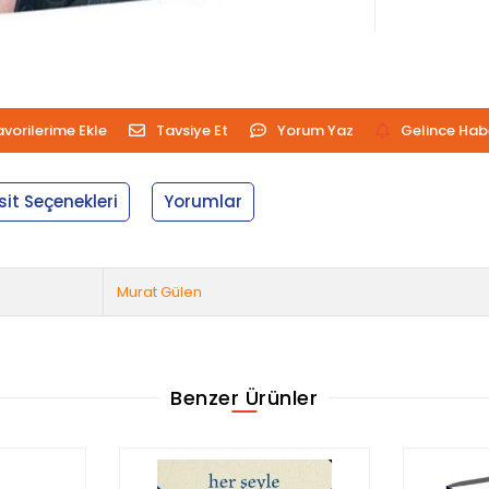
avorilerime Ekle
Tavsiye Et
Yorum Yaz
Gelince Hab
sit Seçenekleri
Yorumlar
Murat Gülen
Benzer Ürünler