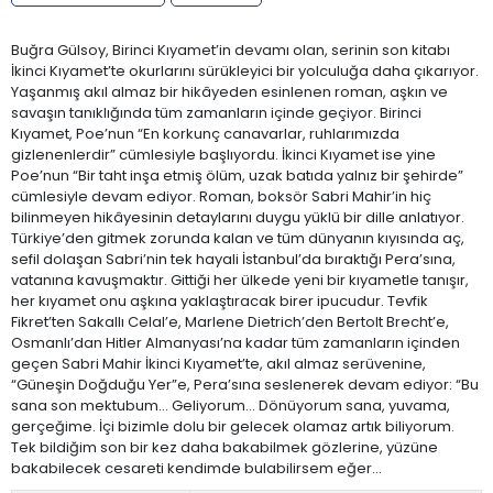
Buğra Gülsoy, Birinci Kıyamet’in devamı olan, serinin son kitabı
İkinci Kıyamet’te okurlarını sürükleyici bir yolculuğa daha çıkarıyor.
Yaşanmış akıl almaz bir hikâyeden esinlenen roman, aşkın ve
savaşın tanıklığında tüm zamanların içinde geçiyor. Birinci
Kıyamet, Poe’nun “En korkunç canavarlar, ruhlarımızda
gizlenenlerdir” cümlesiyle başlıyordu. İkinci Kıyamet ise yine
Poe’nun “Bir taht inşa etmiş ölüm, uzak batıda yalnız bir şehirde”
cümlesiyle devam ediyor. Roman, boksör Sabri Mahir’in hiç
bilinmeyen hikâyesinin detaylarını duygu yüklü bir dille anlatıyor.
Türkiye’den gitmek zorunda kalan ve tüm dünyanın kıyısında aç,
sefil dolaşan Sabri’nin tek hayali İstanbul’da bıraktığı Pera’sına,
vatanına kavuşmaktır. Gittiği her ülkede yeni bir kıyametle tanışır,
her kıyamet onu aşkına yaklaştıracak birer ipucudur. Tevfik
Fikret’ten Sakallı Celal’e, Marlene Dietrich’den Bertolt Brecht’e,
Osmanlı’dan Hitler Almanyası’na kadar tüm zamanların içinden
geçen Sabri Mahir İkinci Kıyamet’te, akıl almaz serüvenine,
“Güneşin Doğduğu Yer”e, Pera’sına seslenerek devam ediyor: “Bu
sana son mektubum… Geliyorum… Dönüyorum sana, yuvama,
gerçeğime. İçi bizimle dolu bir gelecek olamaz artık biliyorum.
Tek bildiğim son bir kez daha bakabilmek gözlerine, yüzüne
bakabilecek cesareti kendimde bulabilirsem eğer...