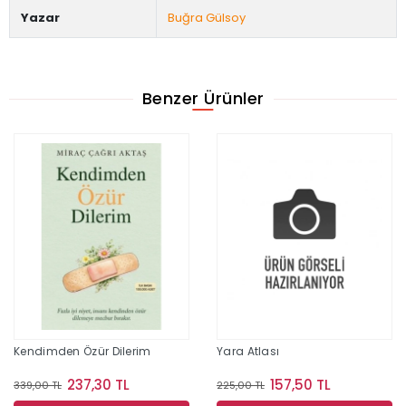
Yazar
Buğra Gülsoy
Benzer Ürünler
Kendimden Özür Dilerim
Yara Atlası
237,30 TL
157,50 TL
339,00 TL
225,00 TL