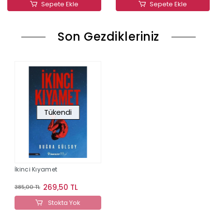
Sepete Ekle
Sepete Ekle
Son Gezdikleriniz
Tükendi
İkinci Kıyamet
269,50 TL
385,00 TL
Stokta Yok