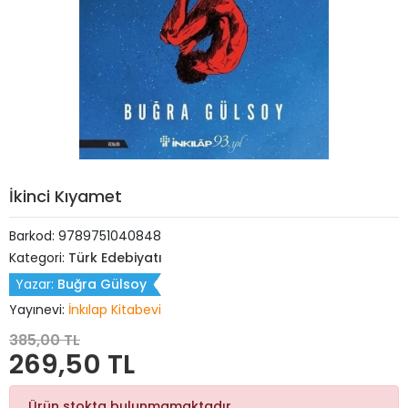
İkinci Kıyamet
Barkod:
9789751040848
Kategori:
Türk Edebiyatı
Yazar:
Buğra Gülsoy
Yayınevi:
İnkılap Kitabevi
385,00 TL
269,50 TL
Ürün stokta bulunmamaktadır.