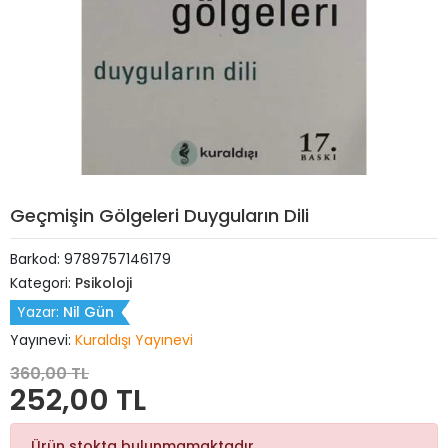
Geçmişin Gölgeleri Duyguların Dili
Barkod:
9789757146179
Kategori:
Psikoloji
Yazar:
Nil Gün
Yayınevi:
Kuraldışı Yayınevi
360,00 TL
252,00 TL
Ürün stokta bulunmamaktadır.