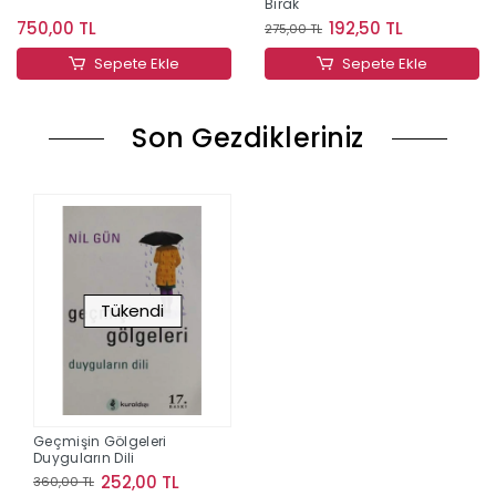
Bırak
750,00 TL
192,50 TL
275,00 TL
Sepete Ekle
Sepete Ekle
Son Gezdikleriniz
Tükendi
Geçmişin Gölgeleri
Duyguların Dili
252,00 TL
360,00 TL