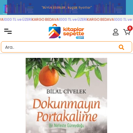
''BÜYÜK ESERLER , küçük fiyatlar''
A
1000 TL ve ÜZERİ
KARGO BEDAVA
1000 TL ve ÜZERİ
KARGO BEDAVA
1000 TL ve 
0