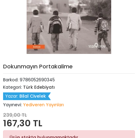
Dokunmayın Portakalime
Barkod:
9786052690345
Kategori:
Türk Edebiyatı
Yazar:
Bilal Civelek
Yayınevi:
Yediveren Yayınları
239,00 TL
167,30 TL
Ürün stokta bulunmamaktadır.