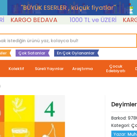
''BÜYÜK ESERLER , küçük fiyatlar''
ARGO BEDAVA
1000 TL ve ÜZERİ
KARGO B
iler
Çok Satanlar
En Çok Oylananlar
Çocuk
Kolektif
Süreli Yayınlar
Araştırma
Edebiyatı
i
Deyimler
Barkod:
978
Kategori:
Ço
Yazar:
Muh