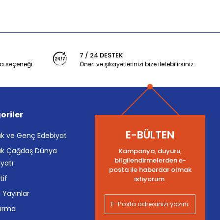
7 / 24 DESTEK
a seçeneği
Öneri ve şikayetlerinizi bize iletebilirsiniz.
oriler
E-BÜLTEN
k ve Genç Edebiyat
k Çağdaş Dünya
Kampanya, duyuru,
bilgilendirmelerden e-
yatı
posta ile haberdar olmak
tif
istiyorum.
i Yayınlar
tırma