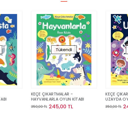
Tükendi
KEÇE ÇIKARTMALAR -
KEÇE ÇIKA
ABI
HAYVANLARLA OYUN KİTABI
UZAYDA OY
245,00 TL
2
350,00 TL
350,00 TL
ok
Stokta Yok