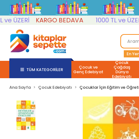
ÜZERİ
KARGO BEDAVA
1000 TL ve ÜZERİ
K
En Yen
Çocuk
Çocuk ve
Çağdaş
TÜM KATEGORİLER
Genç Edebiyat
Dünya
Edebiyatı
Ana Sayfa
Çocuk Edebiyatı
Çocuklar İçin Eğitim ve Öğret