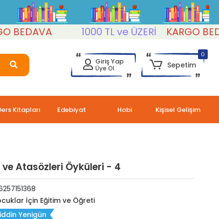
EDAVA
1000 TL ve ÜZERİ
KARGO BEDAVA
0
Giriş Yap
Sepetim
Üye Ol
Ders Kitapları
Edebiyat
Hobi
Kişisel Gelişim
 ve Atasözleri Öyküleri - 4
6257151368
cuklar İçin Eğitim ve Öğreti
iddin Yenigün