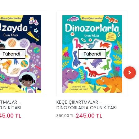
Tükendi
Tükendi
RTMALAR -
KEÇE ÇIKARTMALAR -
UN KİTABI
DİNOZORLARLA OYUN KİTABI
45,00 TL
245,00 TL
350,00 TL
Stokta Yok
Stokta Yok