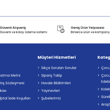
Güvenli Alışveriş
Geniş Ürün Yelpazesi
Güvenli ve kolay ödeme sistemi
Binlerce ürün ve kampany
Müşteri Hizmetleri
Kateg
a
Sıkça Sorulan Sorular
Çocu
latma Metni
Sipariş Takip
Çocu
Edebi
atış Sözleşmesi
Havale Bildirimleri
Kolek
ikası
Yayınevleri
Sürel
tal İade Koşulları
Şubelerimiz
Araş