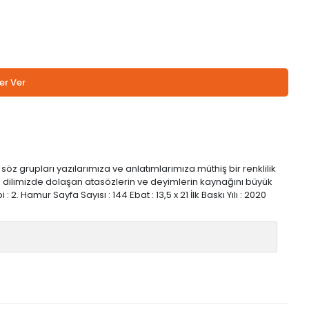
er Ver
 grupları yazılarımıza ve anlatımlarımıza müthiş bir renklilik
rca dilimizde dolaşan atasözlerin ve deyimlerin kaynağını büyük
. Hamur Sayfa Sayısı : 144 Ebat : 13,5 x 21 İlk Baskı Yılı : 2020