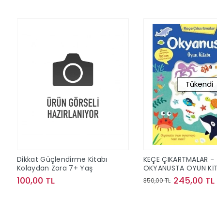
Tükendi
Dikkat Güçlendirme Kitabı
KEÇE ÇIKARTMALAR -
Kolaydan Zora 7+ Yaş
OKYANUSTA OYUN KİT
100,00 TL
245,00 TL
350,00 TL
Sepete Ekle
Stokta Y