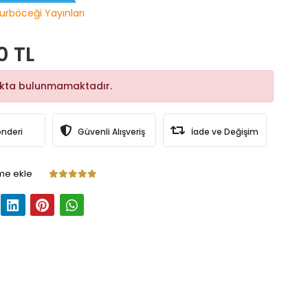
urböceği Yayınları
0 TL
okta bulunmamaktadır.
önderi
Güvenli Alışveriş
İade ve Değişim
me ekle