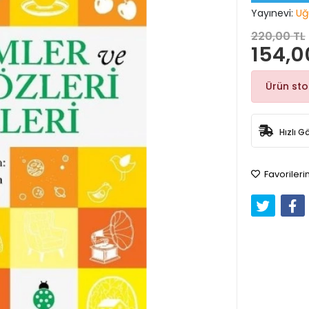
Yayınevi:
Uğ
220,00 TL
154,0
Ürün st
Hızlı G
Favorileri