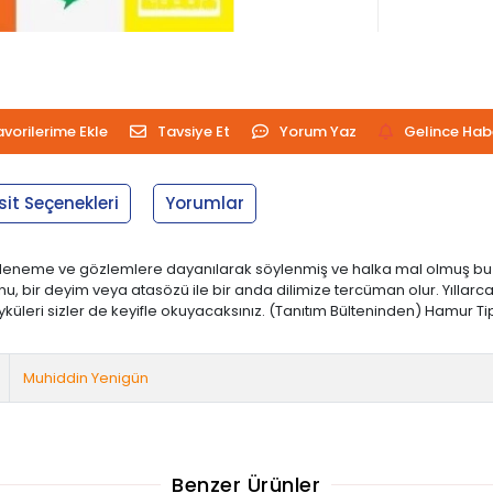
avorilerime Ekle
Tavsiye Et
Yorum Yaz
Gelince Hab
sit Seçenekleri
Yorumlar
 deneme ve gözlemlere dayanılarak söylenmiş ve halka mal olmuş bu söz
onu, bir deyim veya atasözü ile bir anda dilimize tercüman olur. Yılla
küleri sizler de keyifle okuyacaksınız. (Tanıtım Bülteninden) Hamur Tipi : 2
Muhiddin Yenigün
Benzer Ürünler