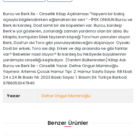
Burcu ve Berk İle - Cinsellik Kitap Açıklaması “Yepyeni bir bakış
açısıyla bilgilendirirken eğlendiren bir seri.” –İPEK ONGUN Burcu ve
Berk iki kardeş. Dost isimli bir de köpekleri var. Burcu, kardeşi
Berk’e yol gösteren, zorlandığı zaman yardımcı olan bir abla. Bu
kitapta, komşuları Dilek teyzenin köpeği Toro’nun yavruları oluyor.
Berk, Dost’un da Toro gibi yavrulayabileceğini düşünüyor. Oysaki
Dost bir erkek, Toro ise dişi. Erkek ve dişi arasında ne gibi farklar
var? Bebekler nasıl oluyor? İki kardeş bu hikâyede büyüklerinin
yardımıyla cinselliği keşfediyor. (Tanıtım Bülteninden) Kitap Adı:
Burcu ve Berk İle - Cinsellik Yazar: Defne Ongun Müminoğlu
Yayınevi: Artemis Çocuk Hamur Tipi: 2. Hamur Sayfa Sayısı: 68 Ebat:
24 x 24 İlk Baskı Yılı: 2023 Baskı Sayısı: 1. Basım Dil: Türkçe Barkod:
9786053047940
Yazar
Defne Ongun Müminoğlu
Benzer Ürünler