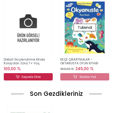
Tükendi
Dikkat Güçlendirme Kitabı
KEÇE ÇIKARTMALAR -
Kolaydan Zora 7+ Yaş
OKYANUSTA OYUN KİTABI
100,00 TL
245,00 TL
350,00 TL
Sepete Ekle
Stokta Yok
Son Gezdikleriniz