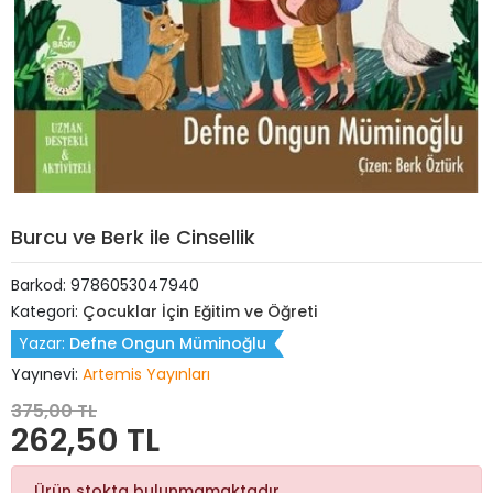
Burcu ve Berk ile Cinsellik
Barkod:
9786053047940
Kategori:
Çocuklar İçin Eğitim ve Öğreti
Yazar:
Defne Ongun Müminoğlu
Yayınevi:
Artemis Yayınları
375,00 TL
262,50 TL
Ürün stokta bulunmamaktadır.