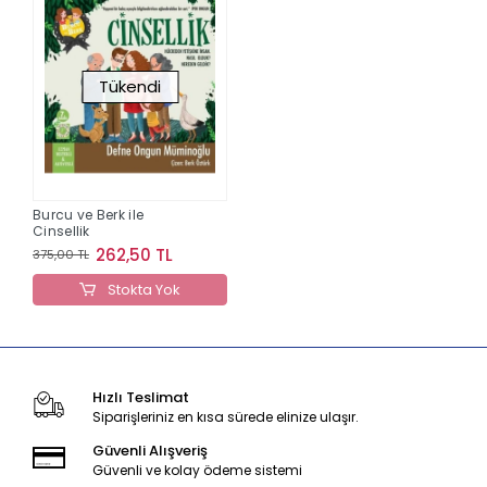
Tükendi
Burcu ve Berk ile
Cinsellik
262,50 TL
375,00 TL
Stokta Yok
Hızlı Teslimat
Siparişleriniz en kısa sürede elinize ulaşır.
Güvenli Alışveriş
Güvenli ve kolay ödeme sistemi