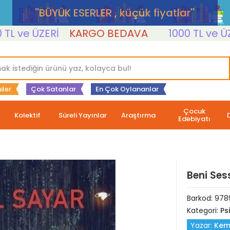
''BÜYÜK ESERLER , küçük fiyatlar''
ve ÜZERİ
KARGO BEDAVA
1000 TL ve ÜZERİ
iler
Çok Satanlar
En Çok Oylananlar
Çocuk
Kolektif
Süreli Yayınlar
Araştırma
Edebiyatı
Beni Sess
Barkod:
978
Kategori:
Psi
Yazar:
Kem