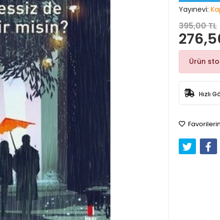
Yayınevi:
Ka
395,00 TL
276,5
Ürün st
Hızlı G
Favorileri