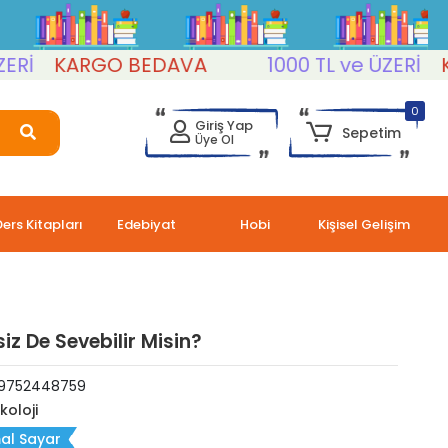
KARGO BEDAVA
1000 TL ve ÜZERİ
KARG
0
Giriş Yap
Sepetim
Üye Ol
Ders Kitapları
Edebiyat
Hobi
Kişisel Gelişim
iz De Sevebilir Misin?
9752448759
koloji
al Sayar