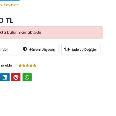
pı Yayınları
0 TL
okta bulunmamaktadır.
önderi
Güvenli Alışveriş
İade ve Değişim
me ekle