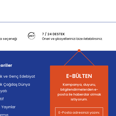
7 / 24 DESTEK
a seçeneği
Öneri ve şikayetlerinizi bize iletebilirsiniz.
oriler
E-BÜLTEN
k ve Genç Edebiyat
k Çağdaş Dünya
Kampanya, duyuru,
bilgilendirmelerden e-
yatı
posta ile haberdar olmak
tif
istiyorum.
i Yayınlar
tırma