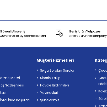
Güvenli Alışveriş
Geniş Ürün Yelpazesi
Güvenli ve kolay ödeme sistemi
Binlerce ürün ve kampany
Müşteri Hizmetleri
Kateg
a
Sıkça Sorulan Sorular
Çocu
latma Metni
Sipariş Takip
Çocu
Edebi
atış Sözleşmesi
Havale Bildirimleri
Kolek
ikası
Yayınevleri
Sürel
tal İade Koşulları
Şubelerimiz
Araş