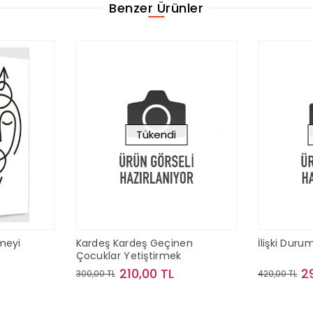
Benzer Ürünler
Tükendi
meyi
Kardeş Kardeş Geçinen
İlişki Duru
Çocuklar Yetiştirmek
210,00 TL
2
300,00 TL
420,00 TL
le
Stokta Yok