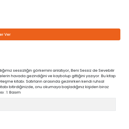
er Ver
ığımız sessizliğin görkemini anlatıyor, Beni Sessiz de Sevebilir
elerin havada gezindiğini ve kaybolup gittiğini yazıyor. Bu kitap
yileşme kitabı. Satırların arasında gezinirken kendi ruhsal
kitabı bitirdiğinizde, onu okumaya başladığınız kişiden biraz
sı : 1. Basım