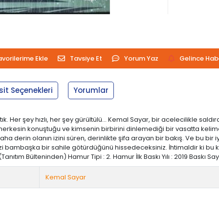
avorilerime Ekle
Tavsiye Et
Yorum Yaz
Gelince Hab
sit Seçenekleri
Yorumlar
r şey hızlı, her şey gürültülü... Kemal Sayar, bir acelecilikle saldırd
 herkesin konuştuğu ve kimsenin birbirini dinlemediği bir vasatta kelim
 derin olanın izini süren, derinlikte şifa arayan bir bakış. Ve bu bir i
 sizi bambaşka bir sahile götürdüğünü hissedeceksiniz. İhtimaldir ki bu 
Tanıtım Bülteninden) Hamur Tipi : 2. Hamur İlk Baskı Yılı : 2019 Baskı Sayı
Kemal Sayar