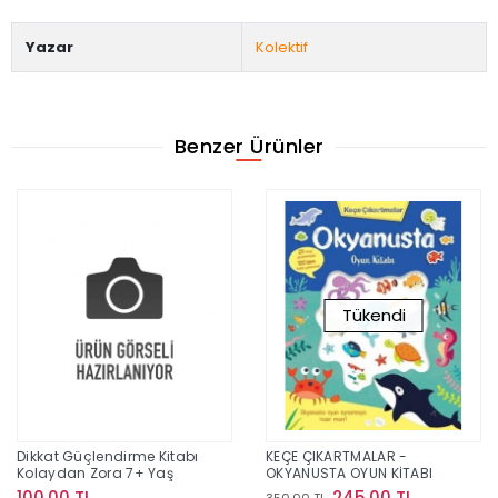
Yazar
Kolektif
Benzer Ürünler
Tükendi
Dikkat Güçlendirme Kitabı
KEÇE ÇIKARTMALAR -
Kolaydan Zora 7+ Yaş
OKYANUSTA OYUN KİTABI
100,00 TL
245,00 TL
350,00 TL