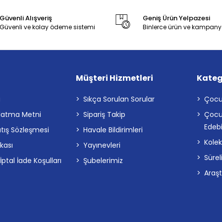
Güvenli Alışveriş
Geniş Ürün Yelpazesi
Güvenli ve kolay ödeme sistemi
Binlerce ürün ve kampany
Müşteri Hizmetleri
Kateg
a
Sıkça Sorulan Sorular
Çocu
latma Metni
Sipariş Takip
Çocu
Edebi
atış Sözleşmesi
Havale Bildirimleri
Kolek
ikası
Yayınevleri
Sürel
tal İade Koşulları
Şubelerimiz
Araş