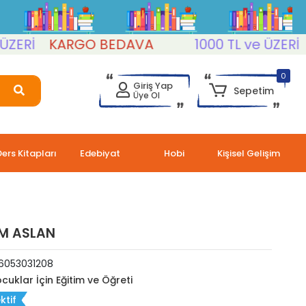
KARGO BEDAVA
1000 TL ve ÜZERİ
KAR
0
Giriş Yap
Sepetim
Üye Ol
Ders Kitapları
Edebiyat
Hobi
Kişisel Gelişim
İM ASLAN
6053031208
cuklar İçin Eğitim ve Öğreti
ktif