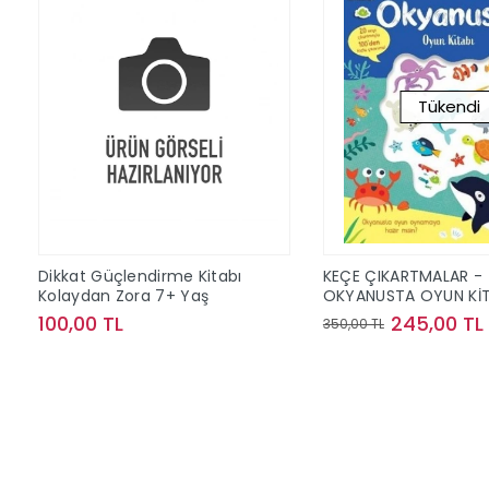
Tükendi
Dikkat Güçlendirme Kitabı
KEÇE ÇIKARTMALAR -
Kolaydan Zora 7+ Yaş
OKYANUSTA OYUN KİT
100,00 TL
245,00 TL
350,00 TL
Sepete Ekle
Stokta Y