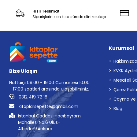
Hızlı Teslimat
Siparişleriniz en kısa sürede elinize ulaşır.
Kurumsal
Hakkımızd
Bize Ulaşın
KVKK Aydın
Mesafeli S
Haftaiçi 09:00 - 19:00 Cumartesi 10:00
- 17:00 saatleri arasında ulaşabilirsiniz.
Çerez Polit
0312 419 72 18
Cayma ve İp
kitaplarsepette@gmail.com
Blog
İstanbul Caddesi Hacıbayram
Mahallesi No:6 Ulus-
Altındağ/Ankara