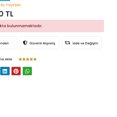
ıltı Yayınları
0 TL
okta bulunmamaktadır.
önderi
Güvenli Alışveriş
İade ve Değişim
me ekle