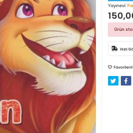
Yayınevi:
Par
150,0
Ürün st
Hızlı G
Favorileri