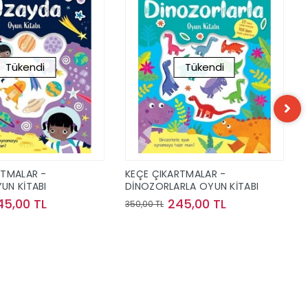
Tükendi
Tükendi
RTMALAR -
KEÇE ÇIKARTMALAR -
UN KİTABI
DİNOZORLARLA OYUN KİTABI
45,00 TL
245,00 TL
350,00 TL
Stokta Yok
Stokta Yok