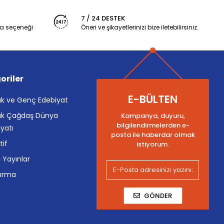
7 / 24 DESTEK
a seçeneği
Öneri ve şikayetlerinizi bize iletebilirsiniz.
oriler
E-BÜLTEN
k ve Genç Edebiyat
k Çağdaş Dünya
Kampanya, duyuru,
bilgilendirmelerden e-
yatı
posta ile haberdar olmak
tif
istiyorum.
i Yayınlar
tırma
GÖNDER