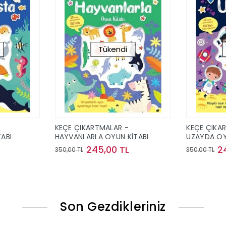
Tükendi
KEÇE ÇIKARTMALAR -
KEÇE ÇIKA
ABI
HAYVANLARLA OYUN KİTABI
UZAYDA OY
245,00 TL
2
350,00 TL
350,00 TL
ok
Stokta Yok
Son Gezdikleriniz