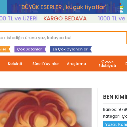
''BÜYÜK ESERLER , küçük fiyatlar''
ve ÜZERİ
KARGO BEDAVA
1000 TL ve ÜZERİ
iler
Çok Satanlar
En Çok Oylananlar
Çocuk
Kolektif
Süreli Yayınlar
Araştırma
Edebiyatı
i
BEN KİM
Barkod:
978
Kategori:
Ço
Yazar:
Kole