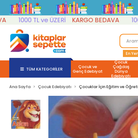
1000 TL ve ÜZERİ
KARGO BEDAVA
1000 TL 
En Yen
Çocuk
Çocuk ve
Çağdaş
TÜM KATEGORİLER
Genç Edebiyat
Dünya
Edebiyatı
Ana Sayfa
Çocuk Edebiyatı
Çocuklar İçin Eğitim ve Öğret