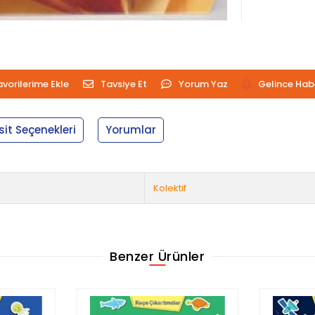
avorilerime Ekle
Tavsiye Et
Yorum Yaz
Gelince Hab
sit Seçenekleri
Yorumlar
Kolektif
Benzer Ürünler