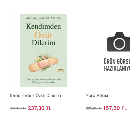
Kendimden Özür Dilerim
Yara Atlası
237,30 TL
157,50 TL
339,00 TL
225,00 TL
Sepete Ekle
Sepete Ek