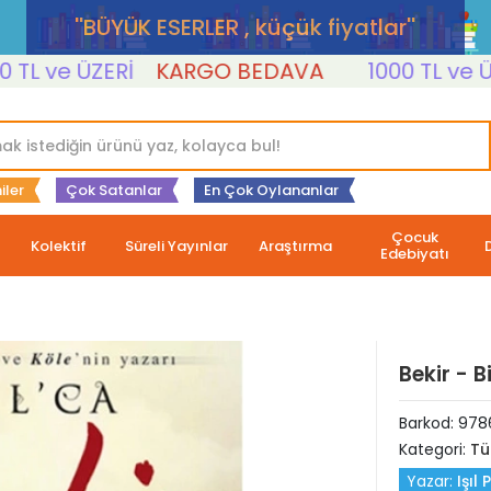
''BÜYÜK ESERLER , küçük fiyatlar''
ve ÜZERİ
KARGO BEDAVA
1000 TL ve ÜZERİ
iler
Çok Satanlar
En Çok Oylananlar
Çocuk
Kolektif
Süreli Yayınlar
Araştırma
Edebiyatı
Bekir - B
Barkod:
978
Kategori:
Tü
Yazar:
Işıl 