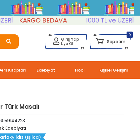
KARGO BEDAVA
1000 TL ve ÜZERİ
KAR
0
Giriş Yap
Sepetim
Üye Ol
Ders Kitapları
Edebiyat
Hobi
Kişisel Gelişim
ir Türk Masalı
6059144223
rk Edebiyatı
Parlakyıldız (Işılca)