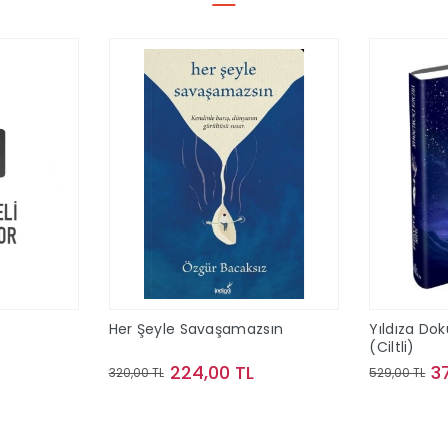
Her Şeyle Savaşamazsın
Yıldıza Do
(Ciltli)
224,00 TL
3
320,00 TL
529,00 TL
le
Sepete Ekle