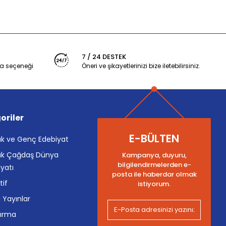
7 / 24 DESTEK
a seçeneği
Öneri ve şikayetlerinizi bize iletebilirsiniz.
oriler
E-BÜLTEN
k ve Genç Edebiyat
k Çağdaş Dünya
Kampanya, duyuru,
bilgilendirmelerden e-
yatı
posta ile haberdar olmak
tif
istiyorum.
i Yayınlar
tırma