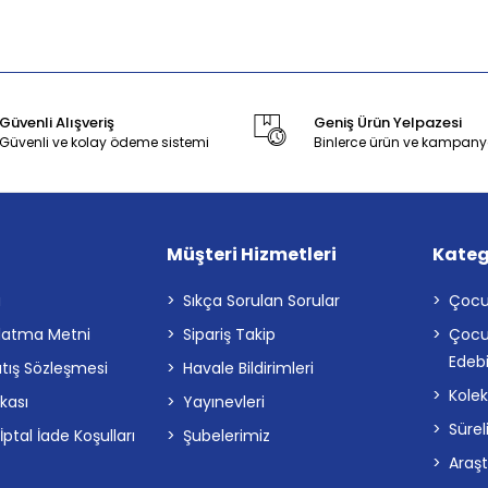
Güvenli Alışveriş
Geniş Ürün Yelpazesi
Güvenli ve kolay ödeme sistemi
Binlerce ürün ve kampany
Müşteri Hizmetleri
Kateg
a
Sıkça Sorulan Sorular
Çocu
latma Metni
Sipariş Takip
Çocu
Edebi
atış Sözleşmesi
Havale Bildirimleri
Kolek
ikası
Yayınevleri
Sürel
tal İade Koşulları
Şubelerimiz
Araş