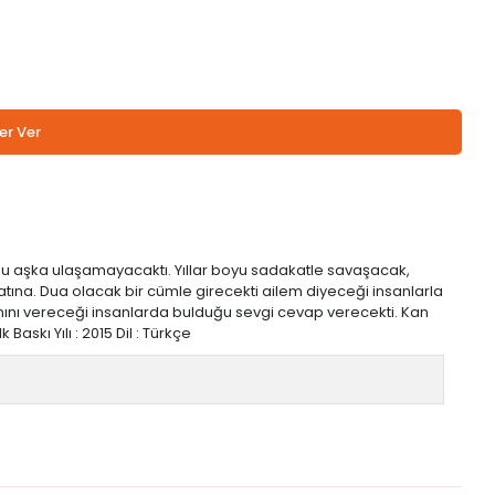
er Ver
bu aşka ulaşamayacaktı. Yıllar boyu sadakatle savaşacak,
yatına. Dua olacak bir cümle girecekti ailem diyeceği insanlarla
na canını vereceği insanlarda bulduğu sevgi cevap verecekti. Kan
Baskı Yılı : 2015 Dil : Türkçe