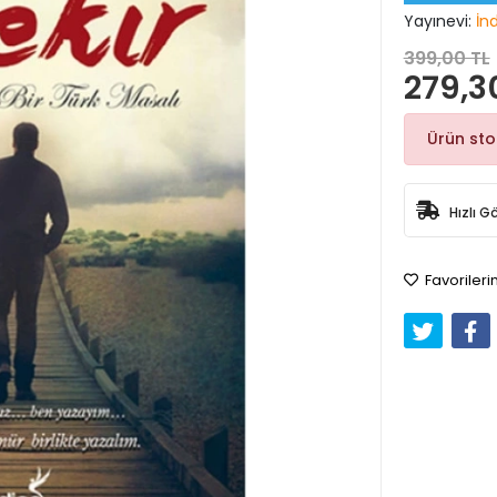
Yayınevi:
İn
399,00 TL
279,3
Ürün st
Hızlı G
Favorileri