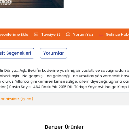
avorilerime Ekle
Tavsiye Et
Yorum Yaz
Gelince Hab
sit Seçenekleri
Yorumlar
r Dünya… Aşk; Bekir'in kaderine yazılmış bir vuslattı ve savaşmadan 
bırdı aşkı... Ne geçmişi... ne geleceği... ne umutları yön verecekti ha
hep iyi oluruz. Yıllarca içini kemiren kimsesizliğe, ailem diyeceği, uğru
Sayfa Sayısı: 464 Baskı Yılı: 2015 Dili: Türkçe Yayınevi: İndigo Kitap İlk 
 Parlakyıldız (Işılca)
Benzer Ürünler