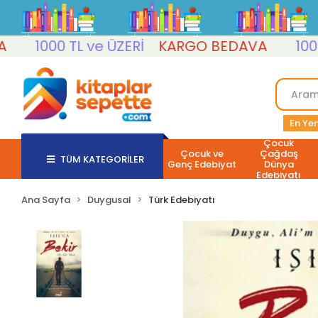
1000 TL ve ÜZERİ
KARGO BEDAVA
1000 TL 
En Yen
Çocuk
Çocuk ve
Çağdaş
TÜM KATEGORİLER
Genç Edebiyat
Dünya
Edebiyatı
Ana Sayfa
Duygusal
Türk Edebiyatı