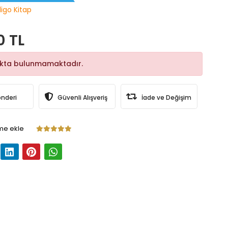
digo Kitap
0 TL
okta bulunmamaktadır.
önderi
Güvenli Alışveriş
İade ve Değişim
me ekle