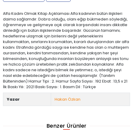
Alfa Kadını Olmak Kitap Açıklaması Alfa kadınının bütün ilişkileri
daima sağlamdır. Dobra olduğu, olanı eğip bükmeden söylediği,
öğrenmeye ve gelişmeye açık olarak karşısındaki insanı dikkatle
dinlediği için bütün ilişkilerinde başarılıdır. Gücünün tamamını;
hedeflerine ulaşmak için birilerini değil yeteneklerini
kullanmaktan, sınırlarını korumaktan, kararlı duruşlarından alır alfa
kadını. Etrafında gördüğü saygı ise kendine has olan o muhteşem
aurasından, kendini tanımasından, kendine yakışan her şeyi
bilmesinden, konuştuğunda insanları büyüleyen anlayışlı ses tonu
ve hızlıca çözüm üretebilen pratik zekâsından kaynaklanır. Alfa
kadını sadece ne istediğini bilmek ile yetinmez; o, istediği şeyi
nasıl elde edebileceğini de çoktan hesaplamıştır. (Tanıtım
Bülteninden) Hamur Tipi : 2. Hamur Sayfa Sayısı : 192 Ebat : 13,5 x 21
İlk Baskı Yılı : 2021 Baskı Sayısı : 1. Basım Dil : Türkçe
Yazar
Hakan Özkan
Benzer Ürünler