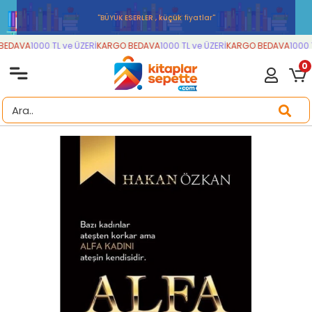
''BÜYÜK ESERLER , küçük fiyatlar''
EDAVA
1000 TL ve ÜZERİ
KARGO BEDAVA
1000 TL ve ÜZERİ
KARGO BEDAVA
1000 T
0