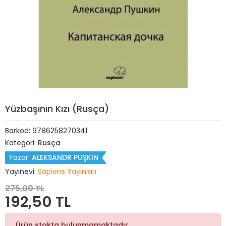
Yüzbaşının Kızı (Rusça)
Barkod:
9786258270341
Kategori:
Rusça
Yazar:
ALEKSANDR PUŞKİN
Yayınevi:
Sapiens Yayınları
275,00 TL
192,50 TL
Ürün stokta bulunmamaktadır.