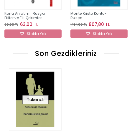
Konu Anlatımlı Rusça
Monte Kristo Kontu-
Fiiller ve Fiil Çekimleri
Rusça
63,00 TL
807,80 TL
90,00 TL
1.154,00 TL
Stokta Yok
Stokta Yok
Son Gezdikleriniz
Tükendi