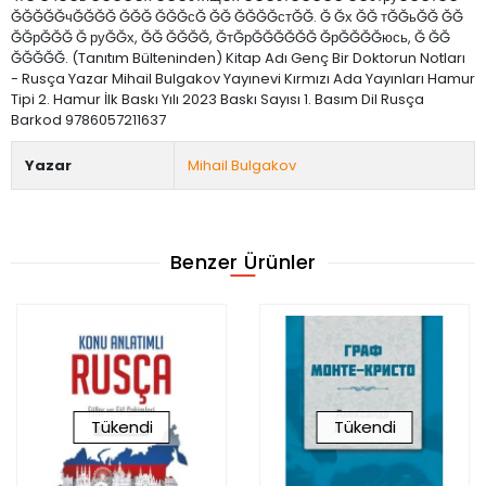
ĞĞĞĞĞчĞĞĞĞ ĞĞĞ ĞĞĞсĞ ĞĞ ĞĞĞĞстĞĞ. Ğ Ğх ĞĞ тĞĞьĞĞ ĞĞ
ĞĞрĞĞĞ Ğ руĞĞх, ĞĞ ĞĞĞĞ, ĞтĞрĞĞĞĞĞĞ ĞрĞĞĞĞюсь, Ğ ĞĞ
ĞĞĞĞĞ. (Tanıtım Bülteninden) Kitap Adı Genç Bir Doktorun Notları
- Rusça Yazar Mihail Bulgakov Yayınevi Kırmızı Ada Yayınları Hamur
Tipi 2. Hamur İlk Baskı Yılı 2023 Baskı Sayısı 1. Basım Dil Rusça
Barkod 9786057211637
Yazar
Mihail Bulgakov
Benzer Ürünler
Tükendi
Tükendi