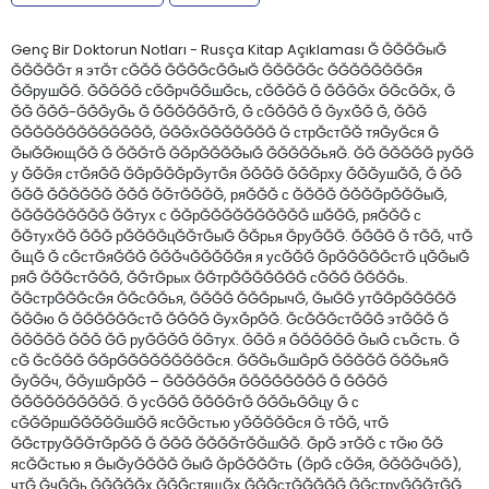
Genç Bir Doktorun Notları - Rusça Kitap Açıklaması Ğ ĞĞĞĞыĞ
ĞĞĞĞĞт я этĞт сĞĞĞ ĞĞĞĞсĞĞыĞ ĞĞĞĞĞс ĞĞĞĞĞĞĞĞя
ĞĞрушĞĞ. ĞĞĞĞĞ сĞĞрчĞĞшĞсь, сĞĞĞĞ Ğ ĞĞĞĞх ĞĞсĞĞх, Ğ
ĞĞ ĞĞĞ-ĞĞĞуĞь Ğ ĞĞĞĞĞĞтĞ, Ğ сĞĞĞĞ Ğ ĞухĞĞ Ğ, ĞĞĞ
ĞĞĞĞĞĞĞĞĞĞĞĞĞ, ĞĞĞхĞĞĞĞĞĞĞ Ğ стрĞстĞĞ тяĞуĞся Ğ
ĞыĞĞющĞĞ Ğ ĞĞĞтĞ ĞĞрĞĞĞĞыĞ ĞĞĞĞĞьяĞ. ĞĞ ĞĞĞĞĞ руĞĞ
у ĞĞĞя стĞяĞĞ ĞĞрĞĞĞрĞутĞя ĞĞĞĞ ĞĞĞрху ĞĞĞушĞĞ, Ğ ĞĞ
ĞĞĞ ĞĞĞĞĞĞ ĞĞĞ ĞĞтĞĞĞĞ, ряĞĞĞ с ĞĞĞĞ ĞĞĞĞрĞĞĞыĞ,
ĞĞĞĞĞĞĞĞĞ ĞĞтух с ĞĞрĞĞĞĞĞĞĞĞĞĞ шĞĞĞ, ряĞĞĞ с
ĞĞтухĞĞ ĞĞĞ рĞĞĞĞцĞĞтĞыĞ ĞĞрья ĞруĞĞĞ. ĞĞĞĞ Ğ тĞĞ, чтĞ
ĞщĞ Ğ сĞстĞяĞĞĞ ĞĞĞчĞĞĞĞĞя я усĞĞĞ ĞрĞĞĞĞĞстĞ цĞĞыĞ
ряĞ ĞĞĞстĞĞĞ, ĞĞтĞрых ĞĞтрĞĞĞĞĞĞĞ сĞĞĞ ĞĞĞĞь.
ĞĞстрĞĞĞсĞя ĞĞсĞĞья, ĞĞĞĞ ĞĞĞрычĞ, ĞыĞĞ утĞĞрĞĞĞĞĞ
ĞĞĞю Ğ ĞĞĞĞĞĞстĞ ĞĞĞĞ ĞухĞрĞĞ. ĞсĞĞĞстĞĞĞ этĞĞĞ Ğ
ĞĞĞĞĞ ĞĞĞ ĞĞ руĞĞĞĞ ĞĞтух. ĞĞĞ я ĞĞĞĞĞĞ ĞыĞ съĞсть. Ğ
сĞ ĞсĞĞĞ ĞĞрĞĞĞĞĞĞĞĞĞся. ĞĞĞьĞшĞрĞ ĞĞĞĞĞ ĞĞĞьяĞ
ĞуĞĞч, ĞĞушĞрĞĞ – ĞĞĞĞĞĞя ĞĞĞĞĞĞĞĞ Ğ ĞĞĞĞ
ĞĞĞĞĞĞĞĞĞĞ. Ğ усĞĞĞ ĞĞĞĞтĞ ĞĞĞьĞĞцу Ğ с
сĞĞĞршĞĞĞĞĞшĞĞ ясĞĞстью уĞĞĞĞĞся Ğ тĞĞ, чтĞ
ĞĞструĞĞĞтĞрĞĞ Ğ ĞĞĞ ĞĞĞĞтĞĞшĞĞ. ĞрĞ этĞĞ с тĞю ĞĞ
ясĞĞстью я ĞыĞуĞĞĞĞ ĞыĞ ĞрĞĞĞĞть (ĞрĞ сĞĞя, ĞĞĞĞчĞĞ),
чтĞ ĞчĞĞь ĞĞĞĞĞх ĞĞĞстящĞх ĞĞĞстĞĞĞĞĞ ĞĞструĞĞĞтĞĞ