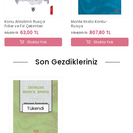
Konu Anlatımlı Rusça
Monte Kristo Kontu-
Fiiller ve Fiil Çekimleri
Rusça
63,00 TL
807,80 TL
90,00 TL
1.154,00 TL
Stokta Yok
Stokta Yok
Son Gezdikleriniz
Tükendi