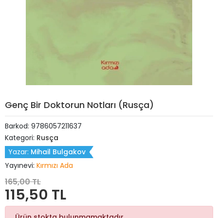
Genç Bir Doktorun Notları (Rusça)
Barkod:
9786057211637
Kategori:
Rusça
Yazar:
Mihail Bulgakov
Yayınevi:
Kırmızı Ada
165,00 TL
115,50 TL
Ürün stokta bulunmamaktadır.