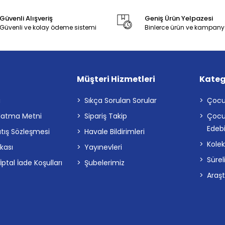
Güvenli Alışveriş
Geniş Ürün Yelpazesi
Güvenli ve kolay ödeme sistemi
Binlerce ürün ve kampany
Müşteri Hizmetleri
Kateg
a
Sıkça Sorulan Sorular
Çocu
latma Metni
Sipariş Takip
Çocu
Edebi
atış Sözleşmesi
Havale Bildirimleri
Kolek
ikası
Yayınevleri
Sürel
tal İade Koşulları
Şubelerimiz
Araş