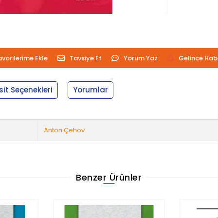
avorilerime Ekle
Tavsiye Et
Yorum Yaz
Gelince Hab
sit Seçenekleri
Yorumlar
Anton Çehov
Benzer Ürünler