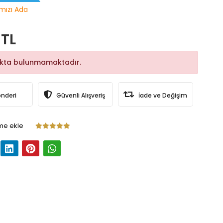
rmızı Ada
 TL
okta bulunmamaktadır.
önderi
Güvenli Alışveriş
İade ve Değişim
me ekle