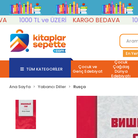
1000 TL ve ÜZERİ
KARGO BEDAVA
1000 TL
En Yen
Çocuk
Çocuk ve
Çağdaş
TÜM KATEGORİLER
Genç Edebiyat
Dünya
Edebiyatı
Ana Sayfa
Yabancı Diller
Rusça