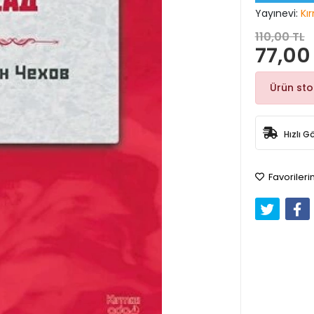
Yayınevi:
Kı
110,00 TL
77,00
Ürün st
Hızlı G
Favorileri