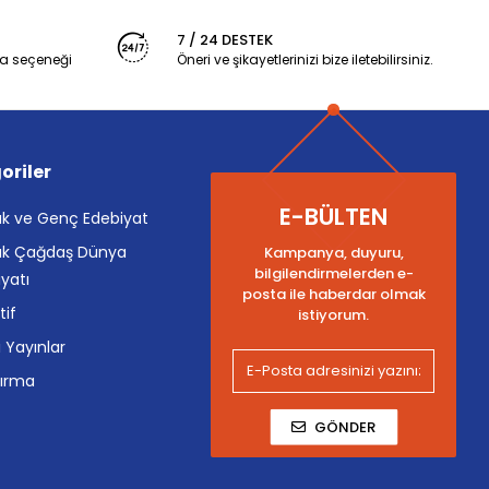
7 / 24 DESTEK
a seçeneği
Öneri ve şikayetlerinizi bize iletebilirsiniz.
oriler
E-BÜLTEN
k ve Genç Edebiyat
k Çağdaş Dünya
Kampanya, duyuru,
bilgilendirmelerden e-
yatı
posta ile haberdar olmak
tif
istiyorum.
i Yayınlar
tırma
GÖNDER