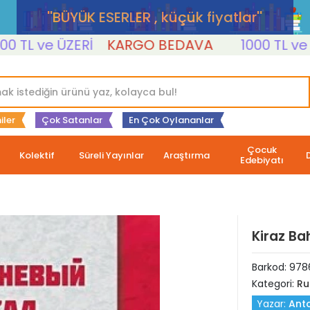
''BÜYÜK ESERLER , küçük fiyatlar''
 ve ÜZERİ
KARGO BEDAVA
1000 TL ve ÜZER
iler
Çok Satanlar
En Çok Oylananlar
Çocuk
Kolektif
Süreli Yayınlar
Araştırma
Edebiyatı
Kiraz Ba
Barkod:
978
Kategori:
Ru
Yazar:
Ant