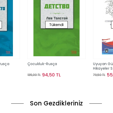
Tükendi
Rusça
Çocukluk-Rusça
Uyuyan Gü
Hikayeler S
94,50 TL
55
135,00 TL
79,50 TL
ok
Stokta Yok
Son Gezdikleriniz