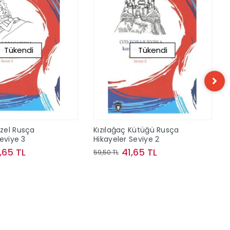
Tükendi
Tükendi
zel Rusça
Kızılağaç Kütüğü Rusça
eviye 3
Hikayeler Seviye 2
,65 TL
41,65 TL
59,50 TL
Stokta Yok
Stokta Yok