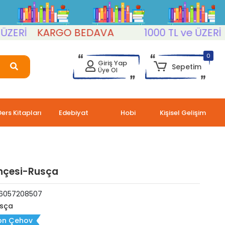
İ
KARGO BEDAVA
1000 TL ve ÜZERİ
KA
0
Giriş Yap
Sepetim
Üye Ol
Ders Kitapları
Edebiyat
Hobi
Kişisel Gelişim
hçesi-Rusça
6057208507
sça
on Çehov