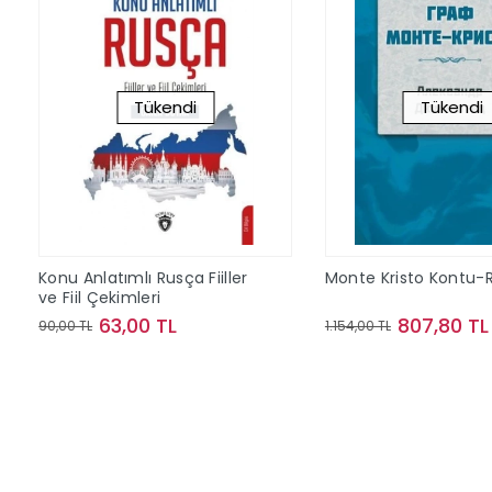
Tükendi
Tükendi
Konu Anlatımlı Rusça Fiiller
Monte Kristo Kontu-
ve Fiil Çekimleri
63,00 TL
807,80 TL
90,00 TL
1.154,00 TL
Stokta Yok
Stokta Y