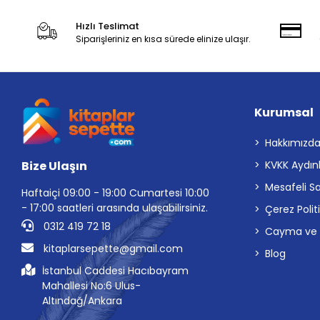
Hızlı Teslimat
Siparişleriniz en kısa sürede elinize ulaşır.
Kurumsal
Hakkımızd
Bize Ulaşın
KVKK Aydın
Mesafeli S
Haftaiçi 09:00 - 19:00 Cumartesi 10:00
- 17:00 saatleri arasında ulaşabilirsiniz.
Çerez Polit
0312 419 72 18
Cayma ve İp
kitaplarsepette@gmail.com
Blog
İstanbul Caddesi Hacıbayram
Mahallesi No:6 Ulus-
Altındağ/Ankara