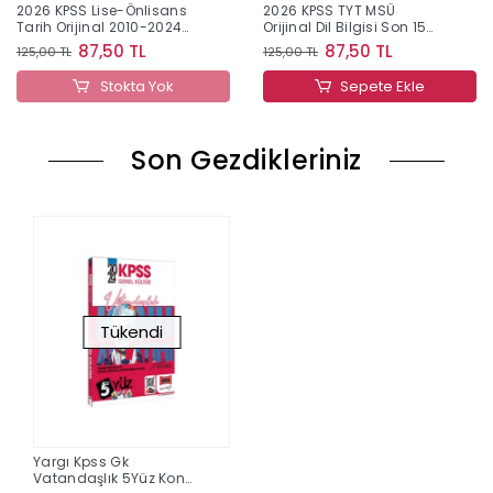
2026 KPSS Lise-Önlisans
2026 KPSS TYT MSÜ
Tarih Orijinal 2010-2024
Orijinal Dil Bilgisi Son 15
Konu Konu Çıkmış Sorular
Yıl Çıkmış Sorular
87,50 TL
87,50 TL
125,00 TL
125,00 TL
Stokta Yok
Sepete Ekle
Son Gezdikleriniz
Tükendi
Yargı Kpss Gk
Vatandaşlık 5Yüz Konu