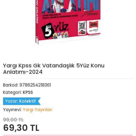
Yargı Kpss Gk Vatandaşlık 5Yüz Konu
Anlatımı-2024
Barkod:
9786254218361
Kategori:
KPSS
Yazar:
Kolektif
Yayınevi:
Yargı Yayınları
99,00 TL
69,30 TL