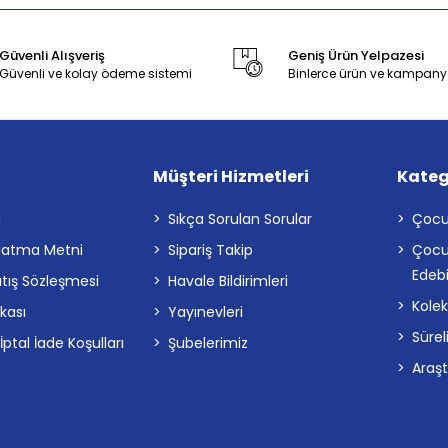
Güvenli Alışveriş
Geniş Ürün Yelpazesi
Güvenli ve kolay ödeme sistemi
Binlerce ürün ve kampany
Müşteri Hizmetleri
Kateg
a
Sıkça Sorulan Sorular
Çocu
latma Metni
Sipariş Takip
Çocu
Edebi
atış Sözleşmesi
Havale Bildirimleri
Kolek
ikası
Yayınevleri
Sürel
tal İade Koşulları
Şubelerimiz
Araş