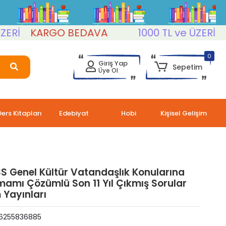
İ
KARGO BEDAVA
1000 TL ve ÜZERİ
KAR
0
Giriş Yap
Sepetim
Üye Ol
Ders Kitapları
Edebiyat
Hobi
Kişisel Gelişim
S Genel Kültür Vatandaşlık Konularına
amı Çözümlü Son 11 Yıl Çıkmış Sorular
 Yayınları
6255836885