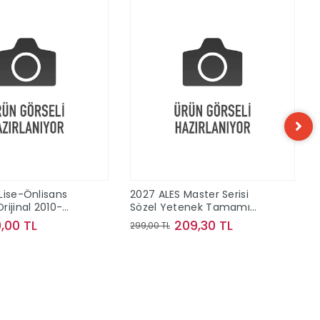
Lise-Önlisans
2027 ALES Master Serisi
rijinal 2010-
Sözel Yetenek Tamamı
 Konu Çıkmış
Çözümlü Son 10 Sınav
,00 TL
209,30 TL
299,00 TL
Çıkmış Sorular
Sepete Ekle
Sepete Ekle