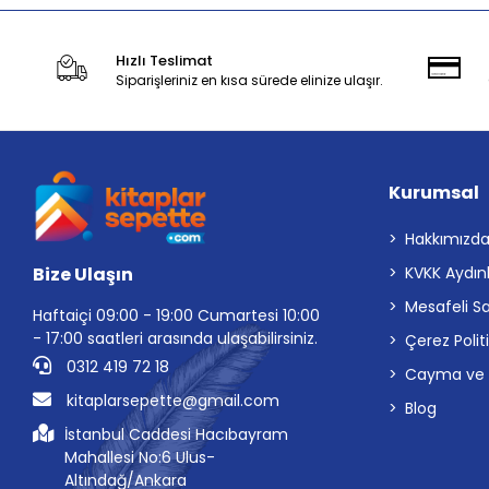
Hızlı Teslimat
Siparişleriniz en kısa sürede elinize ulaşır.
Kurumsal
Hakkımızd
Bize Ulaşın
KVKK Aydın
Mesafeli S
Haftaiçi 09:00 - 19:00 Cumartesi 10:00
- 17:00 saatleri arasında ulaşabilirsiniz.
Çerez Polit
0312 419 72 18
Cayma ve İp
kitaplarsepette@gmail.com
Blog
İstanbul Caddesi Hacıbayram
Mahallesi No:6 Ulus-
Altındağ/Ankara