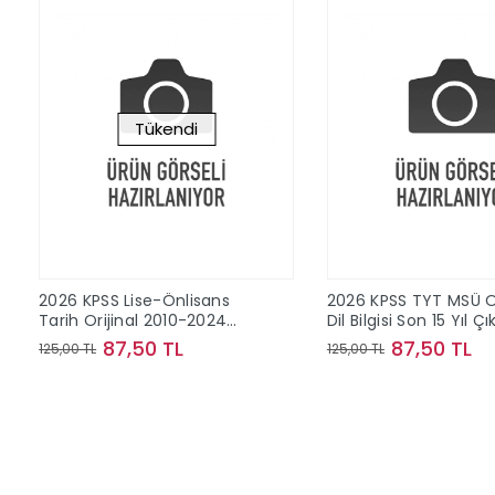
Tükendi
2026 KPSS Lise-Önlisans
2026 KPSS TYT MSÜ Or
Tarih Orijinal 2010-2024
Dil Bilgisi Son 15 Yıl Ç
Konu Konu Çıkmış Sorular
Sorular
87,50 TL
87,50 TL
125,00 TL
125,00 TL
Stokta Yok
Sepete Ek