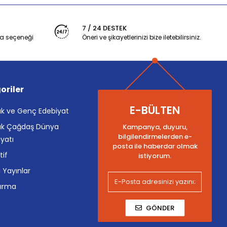
7 / 24 DESTEK
a seçeneği
Öneri ve şikayetlerinizi bize iletebilirsiniz.
oriler
E-BÜLTEN
k ve Genç Edebiyat
k Çağdaş Dünya
Kampanya, duyuru,
bilgilendirmelerden e-
yatı
posta ile haberdar olmak
tif
istiyorum.
i Yayınlar
tırma
GÖNDER