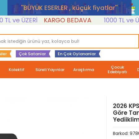
''BÜYÜK ESERLER , küçük fiyatlar''
 ve ÜZERİ
KARGO BEDAVA
1000 TL ve ÜZER
iler
Çok Satanlar
En Çok Oylananlar
Çocuk
Kolektif
Süreli Yayınlar
Araştırma
Edebiyatı
2026 KPS
Göre Tam
Yediiklim
Barkod:
978