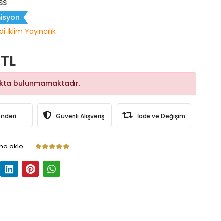
SS
isyon
i İklim Yayıncılık
 TL
okta bulunmamaktadır.
önderi
Güvenli Alışveriş
İade ve Değişim
me ekle