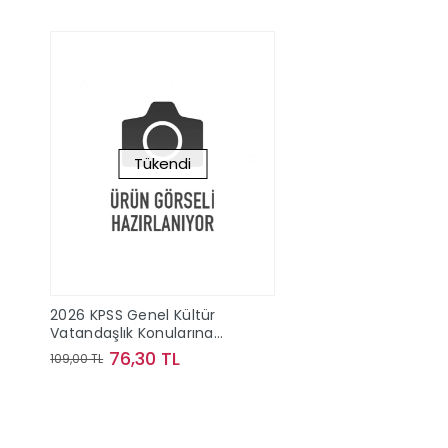
Tükendi
2026 KPSS Genel Kültür
Vatandaşlık Konularına
Göre Tamamı Çözümlü
76,30 TL
109,00 TL
Son 11 Yıl Çıkmış Sorular
Yediiklim Yayınları
Stokta Yok