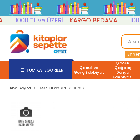
1000 TL ve ÜZERİ
KARGO BEDAVA
1000 TL
En Yen
Çocuk
Çocuk ve
Çağdaş
TÜM KATEGORİLER
Genç Edebiyat
Dünya
Edebiyatı
Ana Sayfa
Ders Kitapları
KPSS