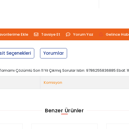
avorilerime Ekle
Tavsiye Et
Yorum Yaz
Gelince Hab
sit Seçenekleri
Yorumlar
Tamamı Çözümlü Son 11 Yıl Çıkmış Sorular Isbn: 9786255836885 Ebat: 16
Komisyon
Benzer Ürünler