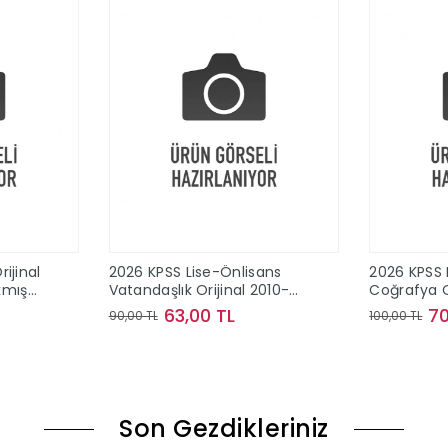
ijinal
2026 KPSS Lise-Önlisans
2026 KPSS 
ıkmış
Vatandaşlık Orijinal 2010-
Coğrafya O
2024 Konu Konu Çıkmış
2024 Konu
63,00 TL
70
90,00 TL
100,00 TL
Sorular
Sorular
le
Sepete Ekle
Son Gezdikleriniz