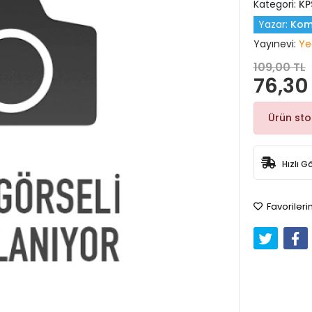
Kategori:
KP
Yazar:
Kom
Yayınevi:
Yed
109,00 TL
76,30
Ürün st
Hızlı G
Favorileri