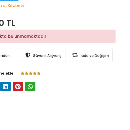
mzi Kitabevi
0 TL
okta bulunmamaktadır.
önderi
Güvenli Alışveriş
İade ve Değişim
me ekle