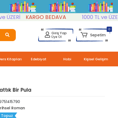
ZERİ
KARGO BEDAVA
1000 TL ve ÜZERİ
0
Giriş Yap
Sepetim
Üye Ol
Ders Kitapları
Edebiyat
Hobi
Kişisel Gelişim
ttık Bir Pula
9751415790
rihsel Roman
ı Topuz