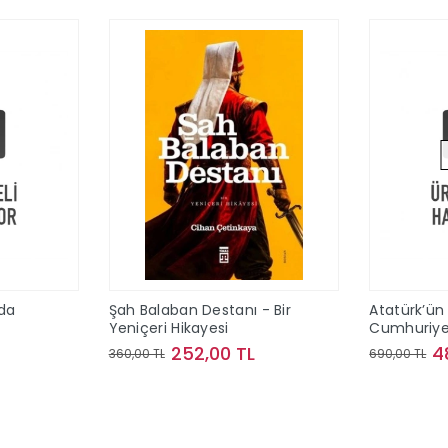
da
Şah Balaban Destanı - Bir
Atatürk’ün 
Yeniçeri Hikayesi
Cumhuriye
252,00 TL
4
360,00 TL
690,00 TL
le
Sepete Ekle