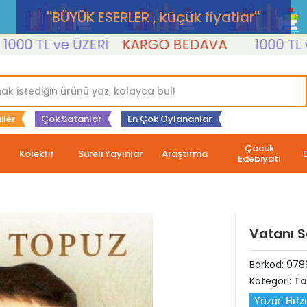
''BÜYÜK ESERLER , küçük fiyatlar''
 TL ve ÜZERİ
KARGO BEDAVA
1000 TL ve Ü
iler
Çok Satanlar
En Çok Oylananlar
Çocuk
Kolektif
Süreli Yayınlar
Araştırma
Edebiyatı
Vatanı Sa
Barkod:
978
Kategori:
Ta
Yazar:
Hıfz