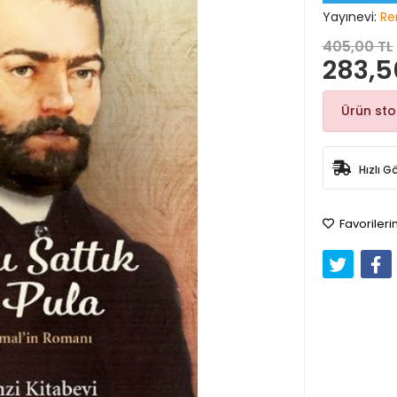
Yayınevi:
Re
405,00 TL
283,5
Ürün st
Hızlı G
Favorileri