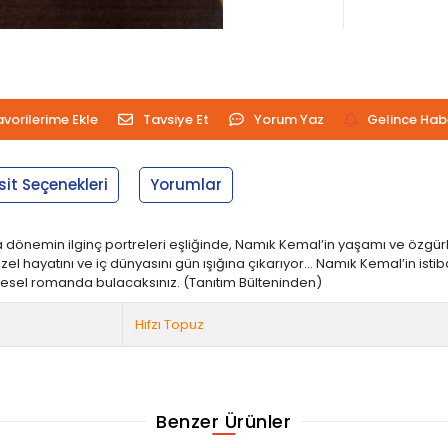
avorilerime Ekle
Tavsiye Et
Yorum Yaz
Gelince Hab
sit Seçenekleri
Yorumlar
 dönemin ilginç portreleri eşliğinde, Namık Kemal’in yaşamı ve özgürlük
 hayatını ve iç dünyasını gün ışığına çıkarıyor... Namık Kemal’in istibd
gesel romanda bulacaksınız. (Tanıtım Bülteninden)
Hıfzı Topuz
Benzer Ürünler