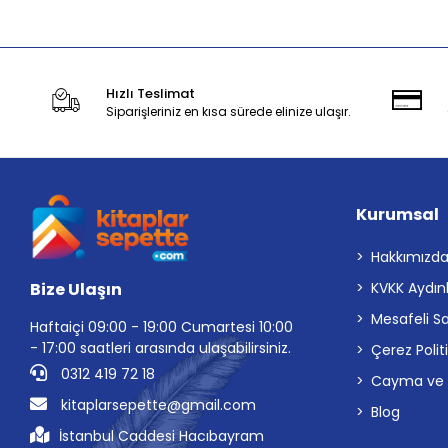
Hızlı Teslimat
Siparişleriniz en kısa sürede elinize ulaşır.
Kurumsal
Hakkımızd
Bize Ulaşın
KVKK Aydın
Mesafeli S
Haftaiçi 09:00 - 19:00 Cumartesi 10:00
- 17:00 saatleri arasında ulaşabilirsiniz.
Çerez Polit
0312 419 72 18
Cayma ve İp
kitaplarsepette@gmail.com
Blog
İstanbul Caddesi Hacıbayram