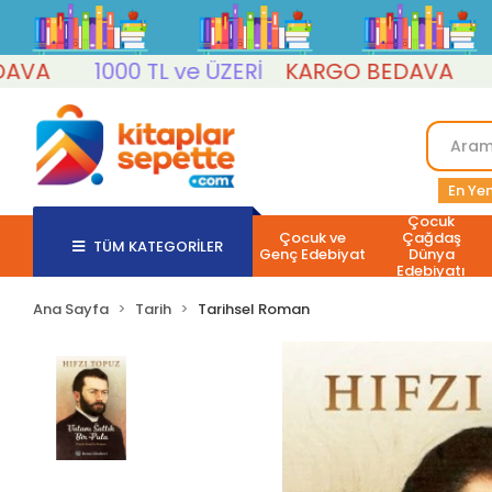
1000 TL ve ÜZERİ
KARGO BEDAVA
1000
En Yen
Çocuk
Çocuk ve
Çağdaş
TÜM KATEGORİLER
Genç Edebiyat
Dünya
Edebiyatı
Ana Sayfa
Tarih
Tarihsel Roman