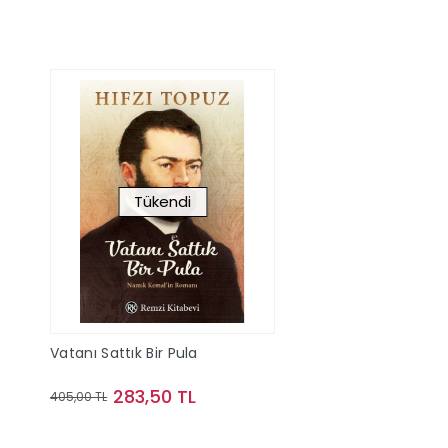
Tükendi
Vatanı Sattık Bir Pula
283,50 TL
405,00 TL
Stokta Yok