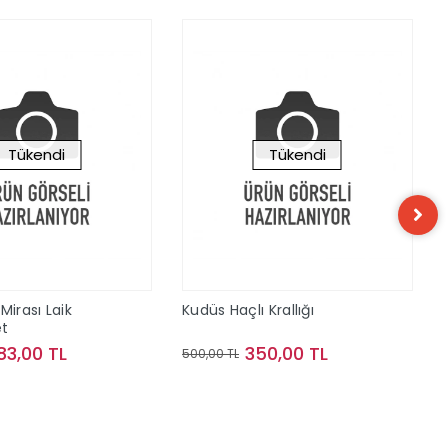
Tükendi
Tükendi
Mirası Laik
Kudüs Haçlı Krallığı
t
83,00 TL
350,00 TL
500,00 TL
Stokta Yok
Stokta Yok