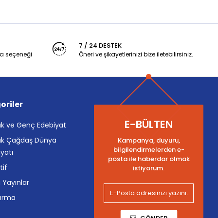
7 / 24 DESTEK
a seçeneği
Öneri ve şikayetlerinizi bize iletebilirsiniz.
oriler
E-BÜLTEN
k ve Genç Edebiyat
k Çağdaş Dünya
Kampanya, duyuru,
bilgilendirmelerden e-
yatı
posta ile haberdar olmak
tif
istiyorum.
i Yayınlar
tırma