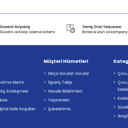
Güvenli Alışveriş
Geniş Ürün Yelpazesi
Güvenli ve kolay ödeme sistemi
Binlerce ürün ve kampany
Müşteri Hizmetleri
Kateg
a
Sıkça Sorulan Sorular
Çocu
latma Metni
Sipariş Takip
Çocu
Edebi
atış Sözleşmesi
Havale Bildirimleri
Kolek
ikası
Yayınevleri
Sürel
tal İade Koşulları
Şubelerimiz
Araş