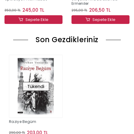
Ermeniler
245,00 TL
206,50 TL
350,00 TL
295,00 TL
Sepete Ekle
Sepete Ekle
Son Gezdikleriniz
Tükendi
Raziye Begüm
203,00 TL
290,00 TL