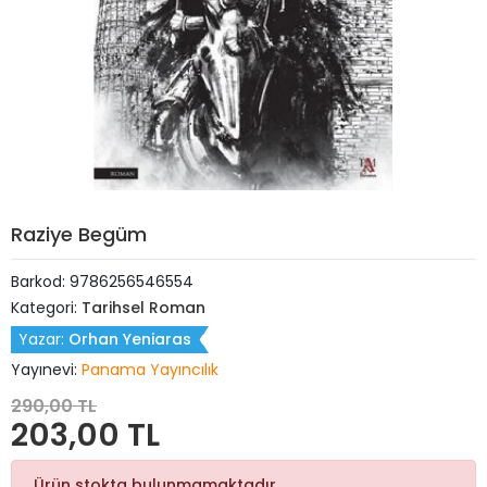
Raziye Begüm
Barkod:
9786256546554
Kategori:
Tarihsel Roman
Yazar:
Orhan Yeniaras
Yayınevi:
Panama Yayıncılık
290,00 TL
203,00 TL
Ürün stokta bulunmamaktadır.