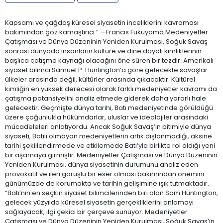
Kapsamı ve çağdaş küresel siyasetin inceliklerini kavraması
bakımından göz kamaştırıcı.” —Francis Fukuyama Medeniyetler
Çatışması ve Dünya Düzeninin Yeniden Kurulması, Soğuk Savaş
sonrası dünyada insanların kültüre ve dine dayalı kimliklerinin
başlıca çatışma kaynağı olacağını öne süren bir tezdir. Amerikalı
siyaset bilimci Samuel P. Huntington’a göre gelecekte savaşlar
ülkeler arasında değil, kültürler arasında çıkacaktır. Kültürel
kimliğin en yüksek derecesi olarak farklı medeniyetler kavramı da
çatışma potansiyelini analiz etmede giderek daha yararlı hale
gelecektir. Geçmişte dünya tarihi, Batı medeniyetinde görüldüğü
üzere çoğunlukla hükümdarlar, uluslar ve ideolojiler arasındaki
mücadeleleri anlatıyordu. Ancak Soğuk Savaş’ın bitimiyle dünya
siyaseti, Batılı olmayan medeniyetlerin artık dışlanmadığı, aksine
tarihi şekillendirmede ve etkilemede Batı’yla birlikte rol aldığı yeni
bir aşamaya girmiştir. Medeniyetler Çatışması ve Dünya Düzeninin
Yeniden Kurulması, dünya siyasetinin durumunu analiz eden
provokatif ve ileri görüşlü bir eser olması bakımından önemini
günümüzde de korumakta ve tarihin gelişimine ışık tutmaktadır.
“Batı’nın en seçkin siyaset bilimcilerinden biri olan Sam Huntington,
gelecek yüzyılda küresel siyasetin gerçekliklerini anlamayı
sağlayacak, ilgi çekici bir çerçeve sunuyor. Medeniyetler
Çatışması ve Dünya Düzeninin Yeniden Kurulması, Soğuk Savaş’ın