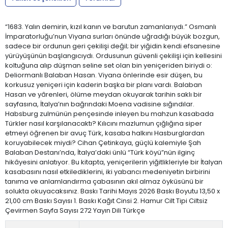
“1683. Yalın demirin, kızıl kanın ve barutun zamanlarıydı.” Osmanlı
İmparatorluğu’nun Viyana surları önünde uğradığı büyük bozgun,
sadece bir ordunun geri çekilişi değil; bir yiğidin kendi efsanesine
yürüyüşünün başlangıcıydı. Ordusunun güvenli çekilişi için kellesini
koltuğuna alıp düşman seline set olan bin yeniçeriden biriydi o:
Deliormanlı Balaban Hasan. Viyana önlerinde esir düşen, bu
korkusuz yeniçeri için kaderin başka bir planı vardı. Balaban
Hasan ve yârenleri, ölüme meydan okuyarak tarihin saklı bir
sayfasına, İtalya’nın bağrındaki Moena vadisine sığındılar.
Habsburg zulmünün pençesinde inleyen bu mahzun kasabada
Türkler nasıl karşılanacaktı? Kılıcını mazlumun çığlığına siper
etmeyi öğrenen bir avuç Türk, kasaba halkını Hasburglardan
koruyabilecek miydi? Cihan Çetinkaya, güçlü kalemiyle Şah
Balaban Destanı’nda, İtalya’daki ünlü “Türk köyü”nün ilginç
hikâyesini anlatıyor. Bu kitapta, yeniçerilerin yiğitlikleriyle bir İtalyan
kasabasını nasıl etkilediklerini, iki yabancı medeniyetin birbirini
tanıma ve anlamlandırma çabasının akıl almaz öyküsünü bir
solukta okuyacaksınız. Baskı Tarihi Mayıs 2026 Baskı Boyutu 13,50 x
21,00 cm Baskı Sayısı 1. Baskı Kağıt Cinsi 2. Hamur Cilt Tipi Ciltsiz
Çevirmen Sayfa Sayısı 272 Yayın Dili Türkçe