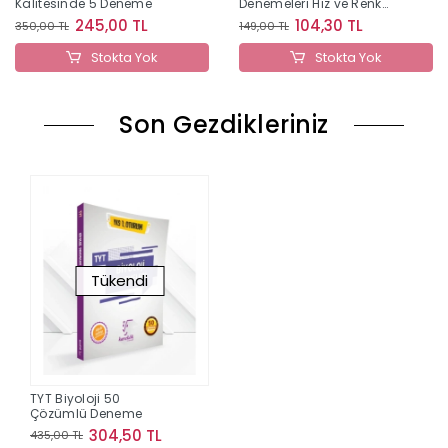
Kalitesinde 5 Deneme
Denemeleri Hız ve Renk
Yayınları
245,00 TL
104,30 TL
350,00 TL
149,00 TL
Stokta Yok
Stokta Yok
Son Gezdikleriniz
Tükendi
TYT Biyoloji 50
Çözümlü Deneme
304,50 TL
435,00 TL