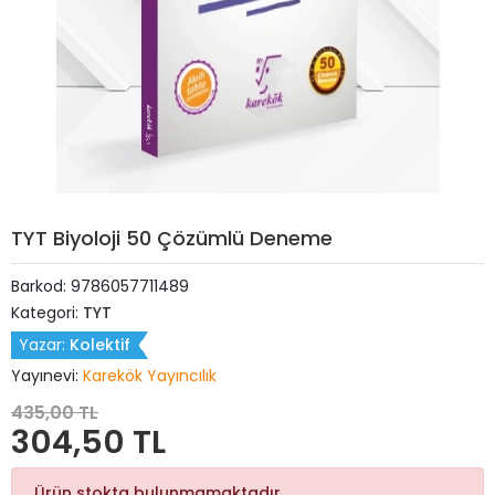
TYT Biyoloji 50 Çözümlü Deneme
Barkod:
9786057711489
Kategori:
TYT
Yazar:
Kolektif
Yayınevi:
Karekök Yayıncılık
435,00 TL
304,50 TL
Ürün stokta bulunmamaktadır.