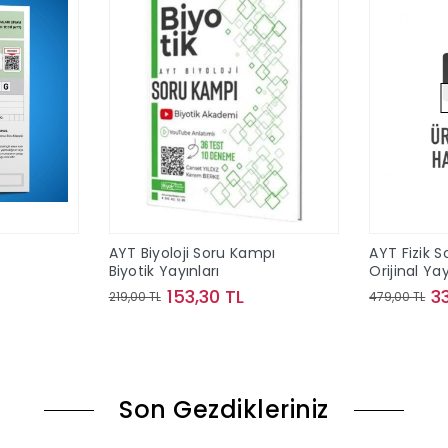
T
AYT Biyoloji Soru Kampı
AYT Fizik S
Biyotik Yayınları
Orijinal Yay
153,30 TL
3
219,00 TL
479,00 TL
le
Sepete Ekle
Son Gezdikleriniz