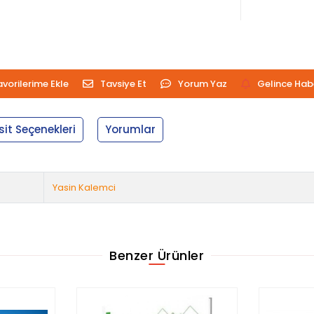
avorilerime Ekle
Tavsiye Et
Yorum Yaz
Gelince Hab
sit Seçenekleri
Yorumlar
Yasin Kalemci
Benzer Ürünler