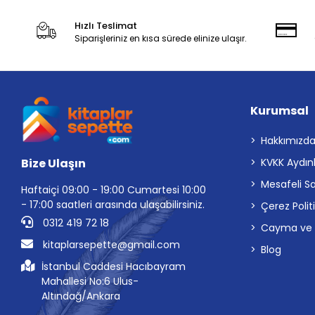
Hızlı Teslimat
Siparişleriniz en kısa sürede elinize ulaşır.
Kurumsal
Hakkımızd
Bize Ulaşın
KVKK Aydın
Mesafeli S
Haftaiçi 09:00 - 19:00 Cumartesi 10:00
- 17:00 saatleri arasında ulaşabilirsiniz.
Çerez Polit
0312 419 72 18
Cayma ve İp
kitaplarsepette@gmail.com
Blog
İstanbul Caddesi Hacıbayram
Mahallesi No:6 Ulus-
Altındağ/Ankara