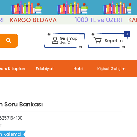
ARGO BEDAVA
1000 TL ve ÜZERİ
KARGO
0
Giriş Yap
Sepetim
Üye Ol
Ders Kitapları
Edebiyat
Hobi
Kişisel Gelişim
h Soru Bankası
6257154130
T
n Kalemci