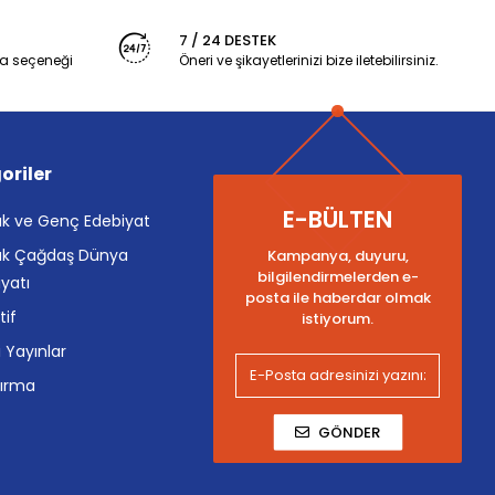
7 / 24 DESTEK
a seçeneği
Öneri ve şikayetlerinizi bize iletebilirsiniz.
oriler
E-BÜLTEN
k ve Genç Edebiyat
k Çağdaş Dünya
Kampanya, duyuru,
bilgilendirmelerden e-
yatı
posta ile haberdar olmak
tif
istiyorum.
i Yayınlar
tırma
GÖNDER