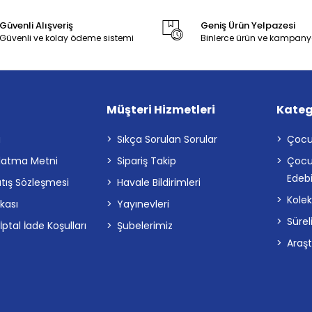
Güvenli Alışveriş
Geniş Ürün Yelpazesi
Güvenli ve kolay ödeme sistemi
Binlerce ürün ve kampany
Müşteri Hizmetleri
Kateg
a
Sıkça Sorulan Sorular
Çocu
latma Metni
Sipariş Takip
Çocu
Edebi
atış Sözleşmesi
Havale Bildirimleri
Kolek
ikası
Yayınevleri
Sürel
tal İade Koşulları
Şubelerimiz
Araş