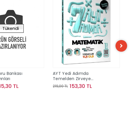
Tükendi
oru Bankası
AYT Yedi Adımda
ınları
Temelden Zirveye
Matematik Video Konu
35,30 TL
153,30 TL
219,00 TL
Anlatımlı ve Video Çözümlü
Soru Bankası 1. Kitap
Stokta Yok
Sepete Ekle
Yediiklim Yayınları