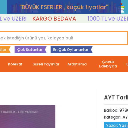
''BÜYÜK ESERLER , küçük fiyatlar''
ÜZERİ
KARGO BEDAVA
1000 TL ve ÜZERİ
K
iler
Çok Satanlar
En Çok Oylananlar
Çocuk
Kolektif
Süreli Yayınlar
Araştırma
Edebiyatı
AYT Tari
Barkod:
978
Kategori:
AY
Yazar:
Yasi