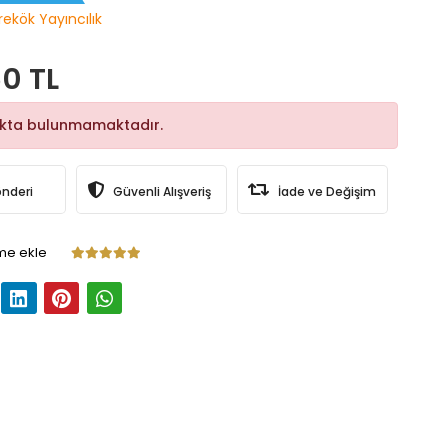
rekök Yayıncılık
0 TL
okta bulunmamaktadır.
önderi
Güvenli Alışveriş
İade ve Değişim
me ekle