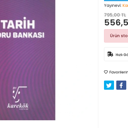
Yayınevi:
Ka
795,00 TL
556,5
Ürün st
Hızlı G
Favorileri