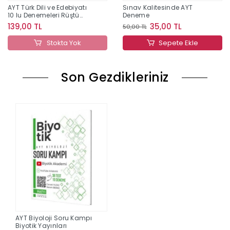
AYT Türk Dili ve Edebiyatı
Sınav Kalitesinde AYT
10 lu Denemeleri Rüştü
Deneme
Hoca
139,00 TL
35,00 TL
50,00 TL
Stokta Yok
Sepete Ekle
Son Gezdikleriniz
AYT Biyoloji Soru Kampı
Biyotik Yayınları