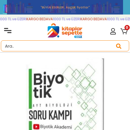
''BÜYÜK ESERLER , küçük fiyatlar''
000 TL ve ÜZERİ
KARGO BEDAVA
1000 TL ve ÜZERİ
KARGO BEDAVA
1000 TL ve ÜZE
0