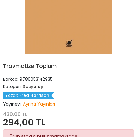
Travmatize Toplum
Barkod:
9786053142935
Kategori:
Sosyoloji
Yazar:
Fred Harrison
Yayınevi:
Ayrıntı Yayınları
420,00 TL
294,00 TL
Ürün stokta bulunmamaktadır.