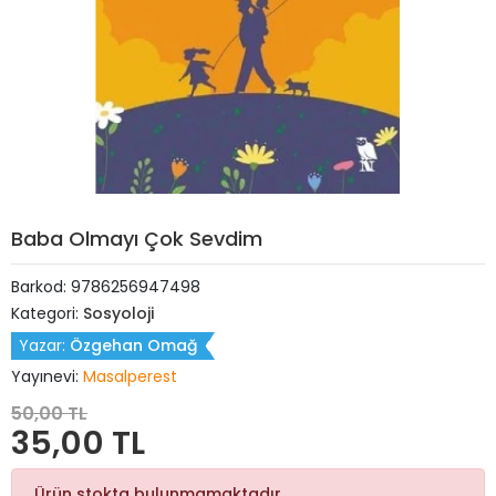
Baba Olmayı Çok Sevdim
Barkod:
9786256947498
Kategori:
Sosyoloji
Yazar:
Özgehan Omağ
Yayınevi:
Masalperest
50,00 TL
35,00 TL
Ürün stokta bulunmamaktadır.