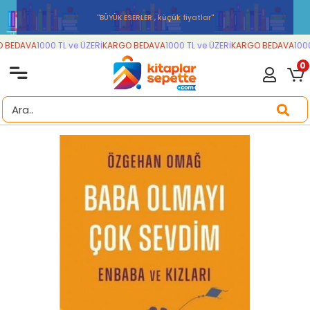
''BÜYÜK ESERLER , küçük fiyatlar''
BEDAVA
1000 TL ve ÜZERİ
KARGO BEDAVA
1000 TL ve ÜZERİ
KARGO BEDAVA
1000 
0