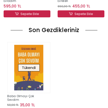
Evladım
Evreleri
595,00 TL
455,00 TL
650,00 TL
Sepete Ekle
Sepete Ekle
Son Gezdikleriniz
Tükendi
Baba Olmayı Çok
Sevdim
35,00 TL
50,00 TL