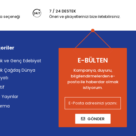
7 / 24 DESTEK
a seçeneği
Öneri ve şikayetlerinizi bize iletebilirsiniz.
oriler
E-BÜLTEN
k ve Genç Edebiyat
k Çağdaş Dünya
Kampanya, duyuru,
bilgilendirmelerden e-
yatı
posta ile haberdar olmak
tif
istiyorum.
i Yayınlar
tırma
GÖNDER