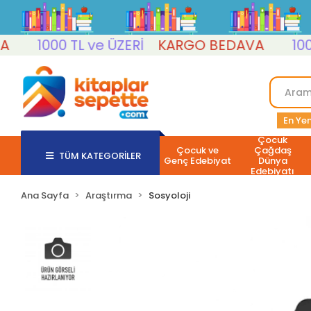
1000 TL ve ÜZERİ
KARGO BEDAVA
1000 T
En Yen
Çocuk
Çocuk ve
Çağdaş
TÜM KATEGORİLER
Genç Edebiyat
Dünya
Edebiyatı
Ana Sayfa
Araştırma
Sosyoloji