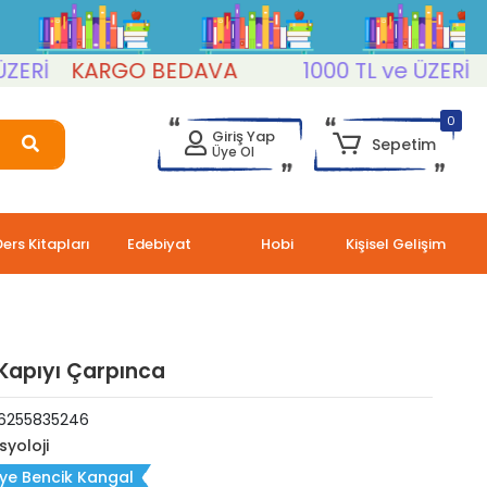
İ
KARGO BEDAVA
1000 TL ve ÜZERİ
KA
0
Giriş Yap
Sepetim
Üye Ol
Ders Kitapları
Edebiyat
Hobi
Kişisel Gelişim
 Kapıyı Çarpınca
6255835246
syoloji
ye Bencik Kangal