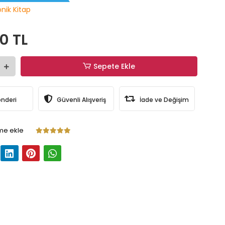
onik Kitap
0 TL
Sepete Ekle
önderi
Güvenli Alışveriş
İade ve Değişim
me ekle