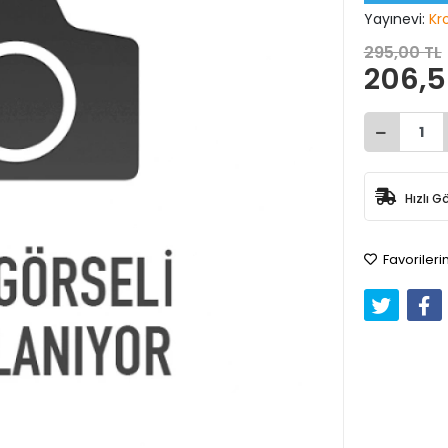
Yayınevi:
Kr
295,00 TL
206,5
Hızlı G
Favorileri