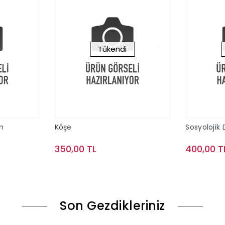
Tükendi
n
Köşe
Sosyoloji
350,00 TL
400,00 T
le
Stokta Yok
Son Gezdikleriniz