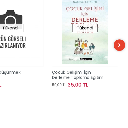
Tükendi
Tükendi
k Düşünmek
Çocuk Gelişimi İçin
Derleme Toplama Eğitimi
L
35,00 TL
50,00 TL
Stokta Yok
Stokta Yok