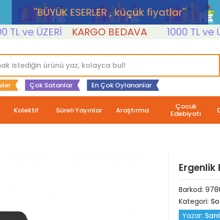
''BÜYÜK ESERLER , küçük fiyatlar''
L ve ÜZERİ
KARGO BEDAVA
1000 TL ve ÜZER
iler
Çok Satanlar
En Çok Oylananlar
Çocuk
Kolektif
Süreli Yayınlar
Araştırma
Edebiyatı
Ergenlik
Barkod:
978
Kategori:
So
Yazar:
Sani