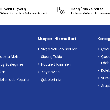
Güvenli Alışveriş
Geniş Ürün Yelpazesi
Güvenli ve kolay ödeme sistemi
Binlerce ürün ve kampany
Müşteri Hizmetleri
Kateg
a
Sıkça Sorulan Sorular
Çocu
latma Metni
Sipariş Takip
Çocu
Edebi
atış Sözleşmesi
Havale Bildirimleri
Kolek
ikası
Yayınevleri
Sürel
tal İade Koşulları
Şubelerimiz
Araş