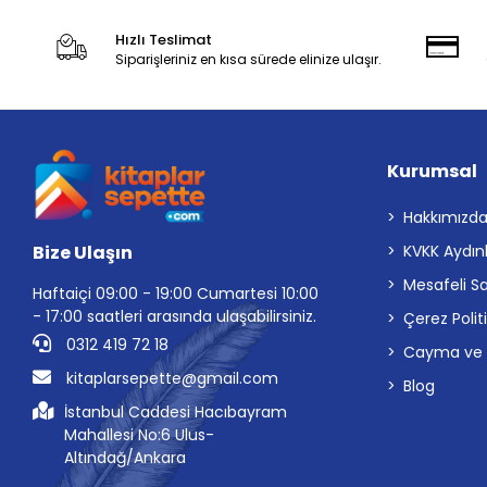
Hızlı Teslimat
Siparişleriniz en kısa sürede elinize ulaşır.
Kurumsal
Hakkımızd
Bize Ulaşın
KVKK Aydın
Mesafeli S
Haftaiçi 09:00 - 19:00 Cumartesi 10:00
- 17:00 saatleri arasında ulaşabilirsiniz.
Çerez Polit
0312 419 72 18
Cayma ve İp
kitaplarsepette@gmail.com
Blog
İstanbul Caddesi Hacıbayram
Mahallesi No:6 Ulus-
Altındağ/Ankara