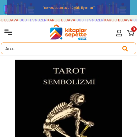
''BÜYÜK ESERLER , küçük fiyatlar''
 BEDAVA
1000 TL ve ÜZERİ
KARGO BEDAVA
1000 TL ve ÜZERİ
KARGO BEDAVA
100
0