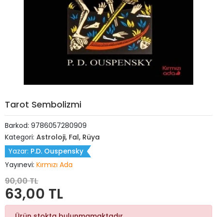
Tarot Sembolizmi
Barkod:
9786057280909
Kategori:
Astroloji, Fal, Rüya
Yazar:
P.D. Ouspensky
Yayınevi:
Kırmızı Ada
90,00 TL
63,00 TL
Ürün stokta bulunmamaktadır.