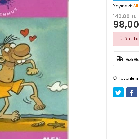
Yayınevi:
Alf
140,00 TL
98,00
Ürün st
Hızlı G
Favorileri