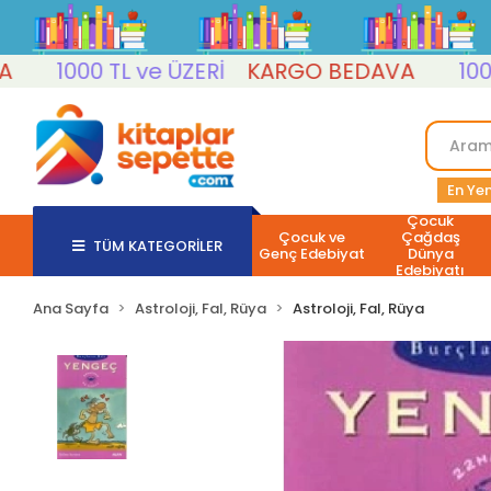
1000 TL ve ÜZERİ
KARGO BEDAVA
1000 TL 
En Yen
Çocuk
Çocuk ve
Çağdaş
TÜM KATEGORİLER
Genç Edebiyat
Dünya
Edebiyatı
Ana Sayfa
Astroloji, Fal, Rüya
Astroloji, Fal, Rüya