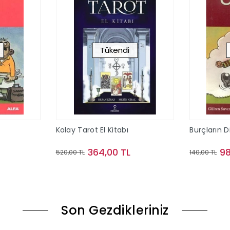
Tükendi
Kolay Tarot El Kitabı
Burçların D
364,00 TL
98
520,00 TL
140,00 TL
ok
Stokta Yok
Son Gezdikleriniz