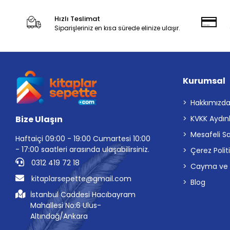
Hızlı Teslimat
Siparişleriniz en kısa sürede elinize ulaşır.
Kurumsal
Hakkımızd
Bize Ulaşın
KVKK Aydın
Mesafeli S
Haftaiçi 09:00 - 19:00 Cumartesi 10:00
- 17:00 saatleri arasında ulaşabilirsiniz.
Çerez Polit
0312 419 72 18
Cayma ve İp
kitaplarsepette@gmail.com
Blog
İstanbul Caddesi Hacıbayram
Mahallesi No:6 Ulus-
Altındağ/Ankara