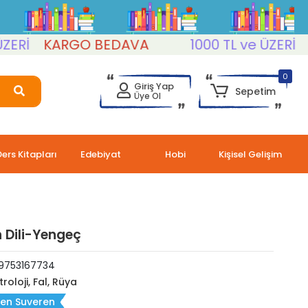
KARGO BEDAVA
1000 TL ve ÜZERİ
KAR
0
Giriş Yap
Sepetim
Üye Ol
Ders Kitapları
Edebiyat
Hobi
Kişisel Gelişim
n Dili-Yengeç
9753167734
troloji, Fal, Rüya
ten Suveren