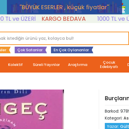
''BÜYÜK ESERLER , küçük fiyatlar''
ve ÜZERİ
KARGO BEDAVA
1000 TL ve ÜZERİ
iler
Çok Satanlar
En Çok Oylananlar
Çocuk
Kolektif
Süreli Yayınlar
Araştırma
Edebiyatı
Burçları
Barkod:
978
Kategori:
As
Yazar:
Gül