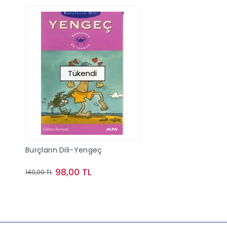
Tükendi
Burçların Dili-Yengeç
98,00 TL
140,00 TL
Stokta Yok