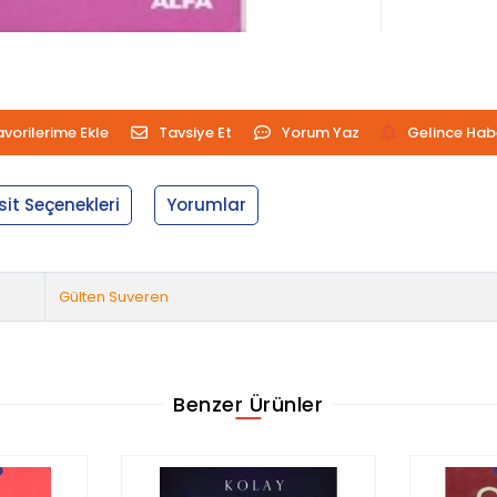
avorilerime Ekle
Tavsiye Et
Yorum Yaz
Gelince Hab
sit Seçenekleri
Yorumlar
Gülten Suveren
Benzer Ürünler