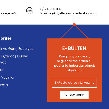
7 / 24 DESTEK
a seçeneği
Öneri ve şikayetlerinizi bize iletebilirsiniz.
oriler
E-BÜLTEN
k ve Genç Edebiyat
k Çağdaş Dünya
Kampanya, duyuru,
bilgilendirmelerden e-
yatı
posta ile haberdar olmak
tif
istiyorum.
i Yayınlar
tırma
GÖNDER