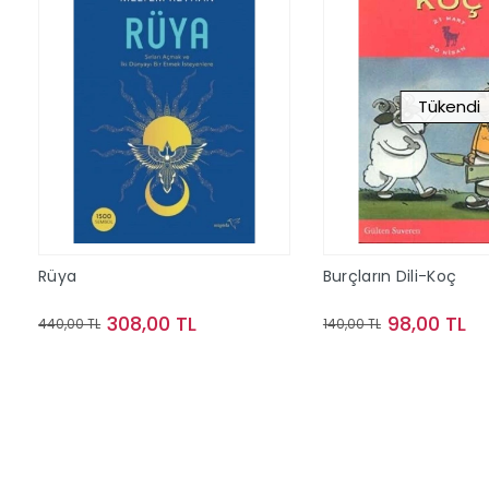
Tükendi
Rüya
Burçların Dili-Koç
308,00 TL
98,00 TL
440,00 TL
140,00 TL
Sepete Ekle
Stokta Y