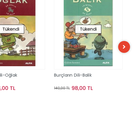
Tükendi
Tükendi
ili-Oğlak
Burçların Dili-Balik
,00 TL
98,00 TL
140,00 TL
Stokta Yok
Stokta Yok