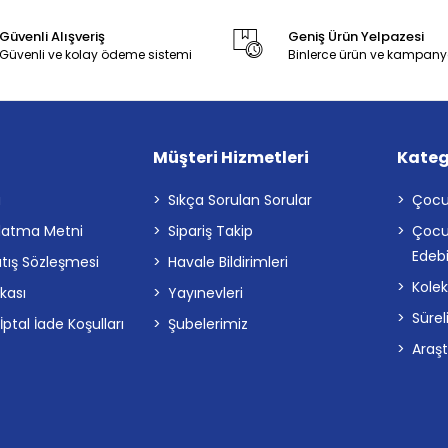
Güvenli Alışveriş
Geniş Ürün Yelpazesi
Güvenli ve kolay ödeme sistemi
Binlerce ürün ve kampany
Müşteri Hizmetleri
Kateg
a
Sıkça Sorulan Sorular
Çocu
latma Metni
Sipariş Takip
Çocu
Edebi
atış Sözleşmesi
Havale Bildirimleri
Kolek
ikası
Yayınevleri
Sürel
tal İade Koşulları
Şubelerimiz
Araş