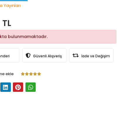
a Yayınları
 TL
okta bulunmamaktadır.
önderi
Güvenli Alışveriş
İade ve Değişim
me ekle