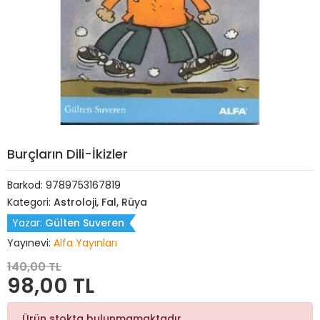
Burçların Dili-İkizler
Barkod:
9789753167819
Kategori:
Astroloji, Fal, Rüya
Yazar:
Gülten Suveren
Yayınevi:
Alfa Yayınları
140,00 TL
98,00 TL
Ürün stokta bulunmamaktadır.