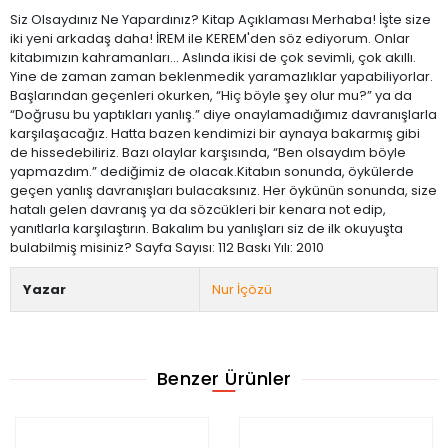
Siz Olsaydınız Ne Yapardınız? Kitap Açıklaması Merhaba! İşte size
iki yeni arkadaş daha! İREM ile KEREM'den söz ediyorum. Onlar
kitabımızın kahramanları... Aslında ikisi de çok sevimli, çok akıllı.
Yine de zaman zaman beklenmedik yaramazlıklar yapabiliyorlar.
Başlarından geçenleri okurken, “Hiç böyle şey olur mu?” ya da
“Doğrusu bu yaptıkları yanlış.” diye onaylamadığımız davranışlarla
karşılaşacağız. Hatta bazen kendimizi bir aynaya bakarmış gibi
de hissedebiliriz. Bazı olaylar karşısında, “Ben olsaydım böyle
yapmazdım.” dediğimiz de olacak.Kitabın sonunda, öykülerde
geçen yanlış davranışları bulacaksınız. Her öykünün sonunda, size
hatalı gelen davranış ya da sözcükleri bir kenara not edip,
yanıtlarla karşılaştırın. Bakalım bu yanlışları siz de ilk okuyuşta
bulabilmiş misiniz? Sayfa Sayısı: 112 Baskı Yılı: 2010
Yazar
Nur İçözü
Benzer Ürünler