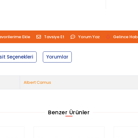
avorilerime Ekle
Tavsiye Et
Yorum Yaz
Gelince Hab
sit Seçenekleri
Yorumlar
Albert Camus
Benzer Ürünler