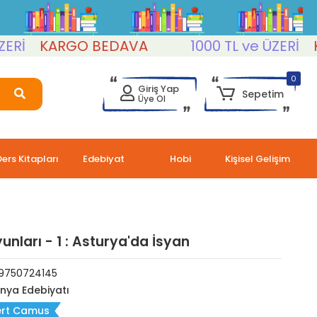
KARGO BEDAVA
1000 TL ve ÜZERİ
KAR
0
Giriş Yap
Sepetim
Üye Ol
Ders Kitapları
Edebiyat
Hobi
Kişisel Gelişim
unları - 1 : Asturya'da İsyan
9750724145
nya Edebiyatı
ert Camus