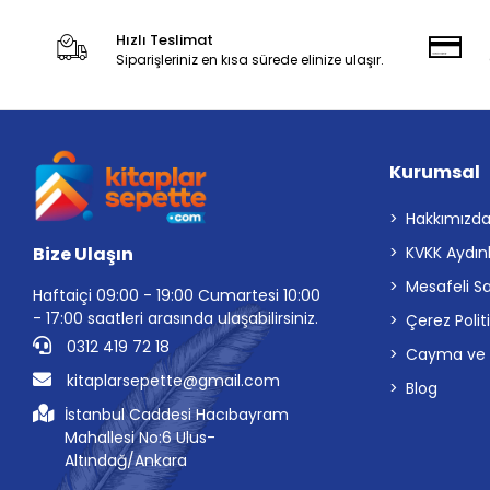
Hızlı Teslimat
Siparişleriniz en kısa sürede elinize ulaşır.
Kurumsal
Hakkımızd
Bize Ulaşın
KVKK Aydın
Mesafeli S
Haftaiçi 09:00 - 19:00 Cumartesi 10:00
- 17:00 saatleri arasında ulaşabilirsiniz.
Çerez Polit
0312 419 72 18
Cayma ve İp
kitaplarsepette@gmail.com
Blog
İstanbul Caddesi Hacıbayram
Mahallesi No:6 Ulus-
Altındağ/Ankara