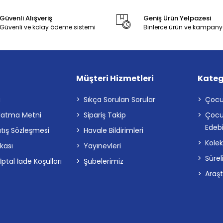
Güvenli Alışveriş
Geniş Ürün Yelpazesi
Güvenli ve kolay ödeme sistemi
Binlerce ürün ve kampany
Müşteri Hizmetleri
Kateg
a
Sıkça Sorulan Sorular
Çocu
latma Metni
Sipariş Takip
Çocu
Edebi
atış Sözleşmesi
Havale Bildirimleri
Kolek
ikası
Yayınevleri
Sürel
tal İade Koşulları
Şubelerimiz
Araş