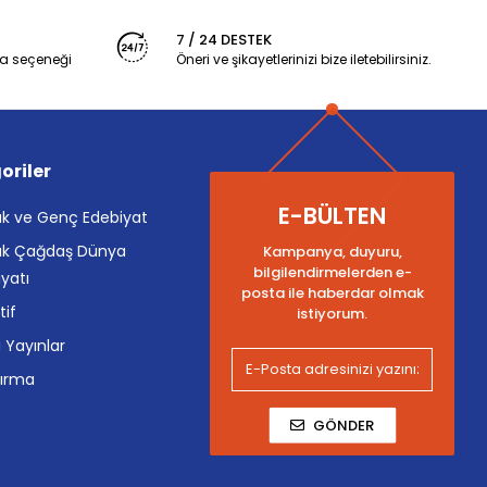
7 / 24 DESTEK
a seçeneği
Öneri ve şikayetlerinizi bize iletebilirsiniz.
oriler
E-BÜLTEN
k ve Genç Edebiyat
k Çağdaş Dünya
Kampanya, duyuru,
bilgilendirmelerden e-
yatı
posta ile haberdar olmak
tif
istiyorum.
i Yayınlar
tırma
GÖNDER