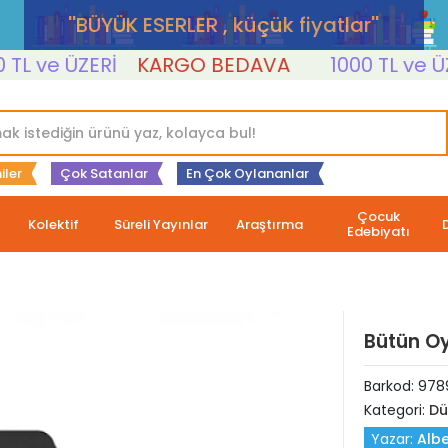
''BÜYÜK ESERLER , küçük fiyatlar''
 ve ÜZERİ
KARGO BEDAVA
1000 TL ve ÜZERİ
iler
Çok Satanlar
En Çok Oylananlar
Çocuk
Kolektif
Süreli Yayınlar
Araştırma
Edebiyatı
Bütün Oy
Barkod:
978
Kategori:
Dü
Yazar:
Alb