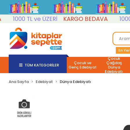
1000 TL ve ÜZERİ
KARGO BEDAVA
1000 TL
En Yen
Çocuk
Çocuk ve
Çağdaş
TÜM KATEGORİLER
Genç Edebiyat
Dünya
Edebiyatı
Ana Sayfa
Edebiyat
Dünya Edebiyatı