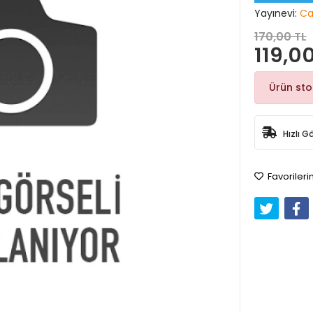
Yayınevi:
Ca
170,00 TL
119,00
Ürün st
Hızlı G
Favorileri