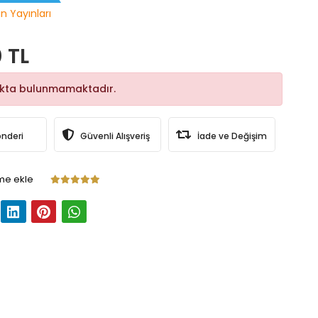
n Yayınları
 TL
okta bulunmamaktadır.
önderi
Güvenli Alışveriş
İade ve Değişim
me ekle