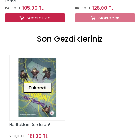
Torba
105,00 TL
126,00 TL
150,00 TL
180,00 TL
Sepete Ekle
Stokta Yok
Son Gezdikleriniz
Tükendi
Hortlakları Durdurun!
161,00 TL
230,00 TL