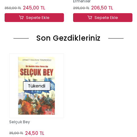
Ermeniler
245,00 TL
206,50 TL
350,00 TL
295,00 TL
Sepete Ekle
Sepete Ekle
Son Gezdikleriniz
Tükendi
Selçuk Bey
24,50 TL
35,00 TL