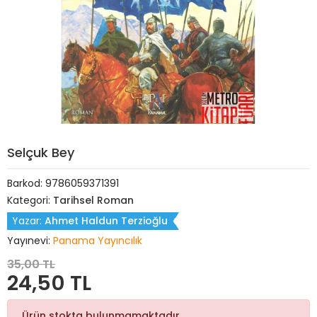
Selçuk Bey
Barkod:
9786059371391
Kategori:
Tarihsel Roman
Yazar:
Ahmet Haldun Terzioğlu
Yayınevi:
Panama Yayıncılık
35,00 TL
24,50 TL
Ürün stokta bulunmamaktadır.