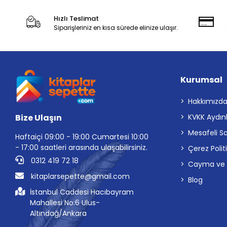
Hızlı Teslimat
Siparişleriniz en kısa sürede elinize ulaşır.
Kurumsal
Hakkımızd
Bize Ulaşın
KVKK Aydın
Mesafeli S
Haftaiçi 09:00 - 19:00 Cumartesi 10:00
- 17:00 saatleri arasında ulaşabilirsiniz.
Çerez Polit
0312 419 72 18
Cayma ve İp
kitaplarsepette@gmail.com
Blog
İstanbul Caddesi Hacıbayram
Mahallesi No:6 Ulus-
Altındağ/Ankara