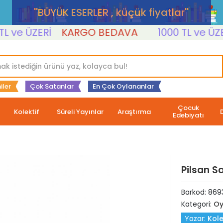
''BÜYÜK ESERLER , küçük fiyatlar''
e ÜZERİ
KARGO BEDAVA
1000 TL ve ÜZERİ
iler
Çok Satanlar
En Çok Oylananlar
Çocuk
Kolektif
Süreli Yayınlar
Araştırma
Edebiyatı
Pilsan Sa
Barkod:
869
Kategori:
Oy
Yazar:
Kole