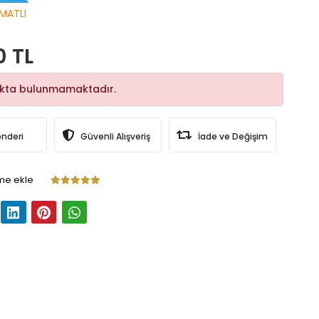
MATLI
0 TL
okta bulunmamaktadır.
önderi
Güvenli Alışveriş
İade ve Değişim
me ekle