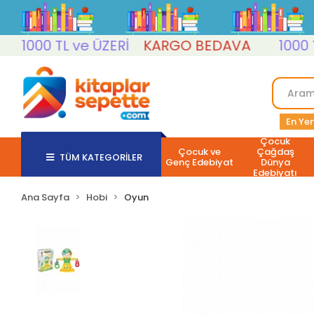
1000 TL ve ÜZERİ
KARGO BEDAVA
1000 TL v
En Yen
Çocuk
Çocuk ve
Çağdaş
TÜM KATEGORİLER
Genç Edebiyat
Dünya
Edebiyatı
Ana Sayfa
Hobi
Oyun