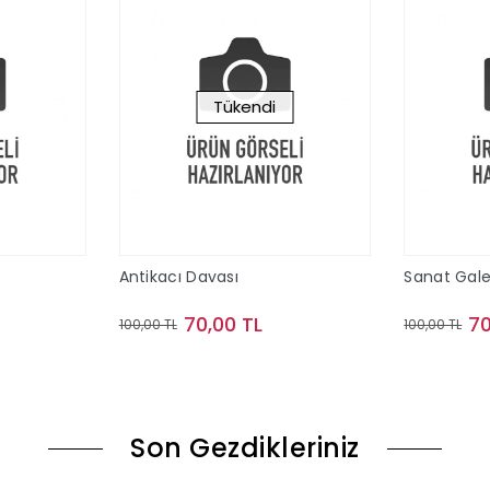
Tükendi
Antikacı Davası
Sanat Gale
70,00 TL
70
100,00 TL
100,00 TL
le
Stokta Yok
Son Gezdikleriniz