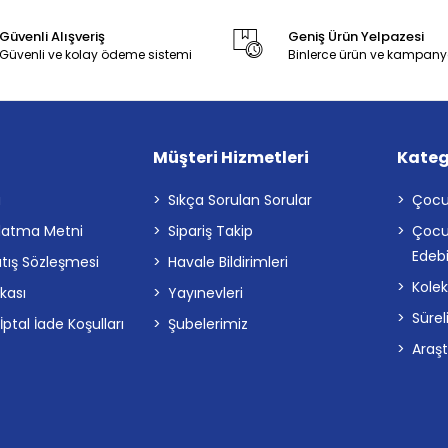
Güvenli Alışveriş
Geniş Ürün Yelpazesi
Güvenli ve kolay ödeme sistemi
Binlerce ürün ve kampany
Müşteri Hizmetleri
Kateg
a
Sıkça Sorulan Sorular
Çocu
latma Metni
Sipariş Takip
Çocu
Edebi
atış Sözleşmesi
Havale Bildirimleri
Kolek
ikası
Yayınevleri
Sürel
tal İade Koşulları
Şubelerimiz
Araş