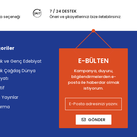
7 / 24 DESTEK
a seçeneği
Öneri ve şikayetlerinizi bize iletebilirsiniz.
oriler
E-BÜLTEN
k ve Genç Edebiyat
k Çağdaş Dünya
Kampanya, duyuru,
bilgilendirmelerden e-
yatı
posta ile haberdar olmak
tif
istiyorum.
i Yayınlar
tırma
GÖNDER