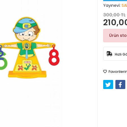
Yayınevi:
SA
300,00 TL
210,0
Ürün st
Hızlı G
Favorileri