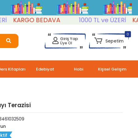
KARGO BEDAVA
1000 TL ve ÜZERİ
KARG
0
Giriş Yap
Sepetim
Üye Ol
Ders Kitapları
Edebiyat
Hobi
Kişisel Gelişim
yı Terazisi
3461032509
un
ktif