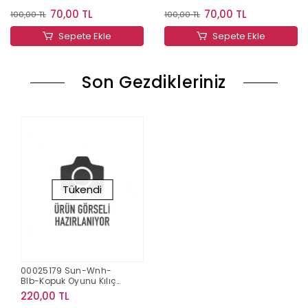
70,00 TL
70,00 TL
100,00 TL
100,00 TL
Sepete Ekle
Sepete Ekle
Son Gezdikleriniz
Tükendi
00025179 Sun-Wnh-
Blb-Kopuk Oyunu Kılıç
Şekilli .95Ml.Krtl.2R.12D.
220,00 TL