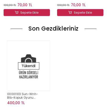
70,00 TL
70,00 TL
100,00 TL
100,00 TL
Sepete Ekle
Sepete Ekle
Son Gezdikleriniz
Tükendi
00001103 Sun-Wnh-
Blb-Kopuk Oyunu
Monster Bubble Baton
400,00 TL
Skl.266Ml.Krtl.4R.12D.