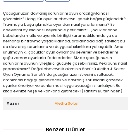
Çocuğunuzun davranış sorunlarını oyun aracılığıyla nasıl
çözersiniz? Hangi tür oyunlar ebeveyn-çocuk bağını güçlendirir?
Travmayla başa çıkmakta oyundan nasıl yararlanırsınız? Ev
ödevlerini oyunla nasıl keyifli hale getirirsiniz? Çocuklar anne
babalarıyla mutlu ve uyumlu bir ilişki kuramadıklarında ya da
herhangi bir travma yaşadıklarında, aralarındaki bağ zayıflar; bu
da davranış sorunlarına ve duygusal sıkıntılara yol açabilir. Ama
unutmayın ki, çocuklar oyun oynamayı severler ve kendilerini
çoğu zaman oyunlarla ifade ederler. Siz de çocuğunuzun
sorunlarını oyunun iyileştirici gücüyle çözebilirsiniz. Peki bunu nasıl
yapacaksınız? Doğal ebeveynlik akımının öncüsü Aletha J. Solter
Oyun Oynama Sanatı’nda çocuğunuzun stresini azaltacak,
aranızdaki bağı güçlendirecek ve davranış sorunlarını çözecek
oyunlar öneriyor ve bunları nasıl uygulayacağınızı anlatıyor. Bu
kitap evinize neşe ve kahkaha getirecek! (Tanıtım Bülteninden)
Yazar
Aletha Solter
Benzer Ürünler